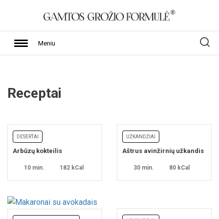
Meniu
Receptai
DESERTAI
UŽKANDŽIAI
Arbūzų kokteilis
Aštrus avinžirnių užkandis
10 min.
182 kCal
30 min.
80 kCal