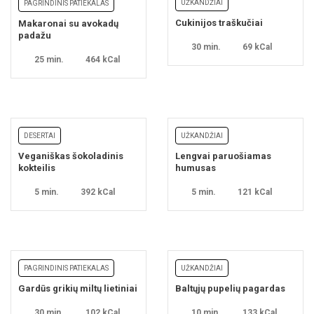
UŽKANDŽIAI
PAGRINDINIS PATIEKALAS
Cukinijos traškučiai
Makaronai su avokadų
padažu
30 min.
69 kCal
25 min.
464 kCal
DESERTAI
UŽKANDŽIAI
Veganiškas šokoladinis
Lengvai paruošiamas
kokteilis
humusas
5 min.
392 kCal
5 min.
121 kCal
PAGRINDINIS PATIEKALAS
UŽKANDŽIAI
Gardūs grikių miltų lietiniai
Baltųjų pupelių pagardas
30 min.
102 kCal
10 min.
133 kCal