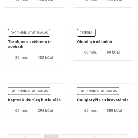
PAGRINDINIS PATIEKALAS
DESERTAI
Tortilijos su vištiena ir
Obuolių traškučiai
avokadu
60 min.
90 kCal
20 min.
452 kCal
PAGRINDINIS PATIEKALAS
PAGRINDINIS PATIEKALAS
Keptos kukurūzų burbuolės
Daugiaryžis su krevetėmis
60 min.
294 kCal
60 min.
380 kCal