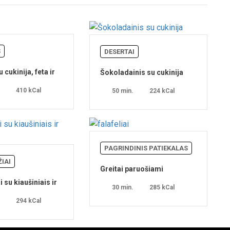
S
DESERTAI
 cukinija, feta ir
Šokoladainis su cukinija
šutais
410 kCal
50 min.
224 kCal
PAGRINDINIS PATIEKALAS
IAI
Greitai paruošiami
egzotiškieji falafeliai
 su kiaušiniais ir
30 min.
285 kCal
s
294 kCal