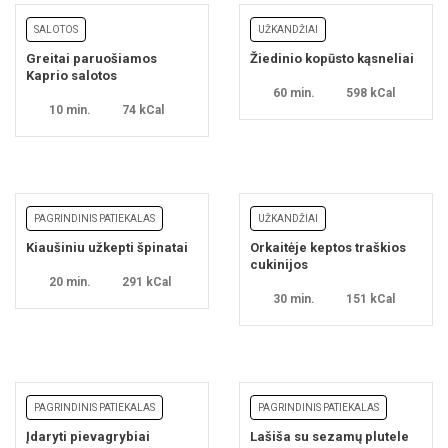
SALOTOS
UŽKANDŽIAI
Greitai paruošiamos
Žiedinio kopūsto kąsneliai
Kaprio salotos
60 min.
598 kCal
10 min.
74 kCal
PAGRINDINIS PATIEKALAS
UŽKANDŽIAI
Kiaušiniu užkepti špinatai
Orkaitėje keptos traškios
cukinijos
20 min.
291 kCal
30 min.
151 kCal
PAGRINDINIS PATIEKALAS
PAGRINDINIS PATIEKALAS
Įdaryti pievagrybiai
Lašiša su sezamų plutele