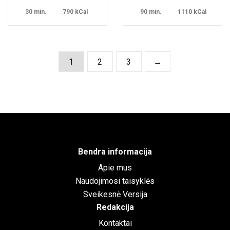
30 min.
790 kCal
90 min.
1110 kCal
1
2
3
→
Bendra informacija
Apie mus
Naudojimosi taisyklės
Sveikesnė Versija
Redakcija
Kontaktai