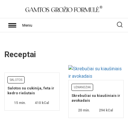
Meniu
Receptai
SALOTOS
UŽKANDŽIAI
Salotos su cukinija, feta ir
kedro riešutais
Skrebučiai su kiaušiniais ir
avokadais
15 min.
410 kCal
20 min.
294 kCal