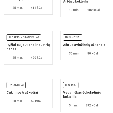
Arbūzų kokteilis
25 min.
411 kCal
10 min.
182 kCal
PAGRINDINIS PATIEKALAS
UŽKANDŽIAI
Ryžiai su jautiena ir austrių
Aštrus avinžirnių užkandis
padažu
30 min.
80 kCal
25 min.
420 kCal
UŽKANDŽIAI
DESERTAI
Cukinijos traškučiai
Veganiškas šokoladinis
kokteilis
30 min.
69 kCal
5 min.
392 kCal