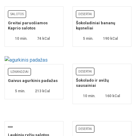
SALOTOS
DESERTAI
Greitai paruošiamos
Šokoladiniai bananų
Kaprio salotos
kąsneliai
10 min.
74 kCal
5 min.
190 kCal
DESERTAI
UŽKANDŽIAI
Šokolado ir avižų
Gaivus agurkinis padažas
sausainiai
5 min.
213 kCal
10 min.
160 kCal
DESERTAI
Laukinių ryžių salotos