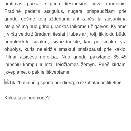
pratimas puikiai stiprina tiesiuosius pilvo raumenis.
Pradinė padėtis atsigulus, nugarą prispaudžiam prie
grindų, dešinę koją uždedame ant kairės, tai apsunkina
atsiplėšimą nuo grindų, rankas laikome už galvos. Kylame
į viršų veidu žiūrėdami tiesiai į lubas ar į tolį, tik jokiu būdu
nenuleiskite smakro, įsivaizduokite, kad po smakru yra
obuolys, kuris neleidžia smakrui prisispausti prie kaklo.
Pilnai atsisėsti nereikia. Nuo grindų pakylame 35–45
laipsnių kampu ir lėtai leidžiamės žemyn. Prieš kildami
įkvepiame, o pakilę iškvepiame.
Kokia tavo nuomonė?