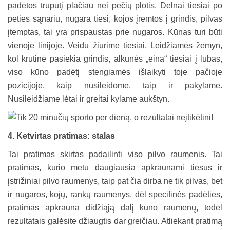
padėtos truputį plačiau nei pečių plotis. Delnai tiesiai po
peties sąnariu, nugara tiesi, kojos įremtos į grindis, pilvas
įtemptas, tai yra prispaustas prie nugaros. Kūnas turi būti
vienoje linijoje. Veidu žiūrime tiesiai. Leidžiamės žemyn,
kol krūtinė pasiekia grindis, alkūnės „eina“ tiesiai į lubas,
viso kūno padėtį stengiamės išlaikyti toje pačioje
pozicijoje, kaip nusileidome, taip ir pakylame.
Nusileidžiame lėtai ir greitai kylame aukštyn.
4. Ketvirtas pratimas: stalas
Tai pratimas skirtas padailinti viso pilvo raumenis. Tai
pratimas, kurio metu daugiausia apkraunami tiesūs ir
įstrižiniai pilvo raumenys, taip pat čia dirba ne tik pilvas, bet
ir nugaros, kojų, rankų raumenys, dėl specifinės padėties,
pratimas apkrauna didžiąją dalį kūno raumenų, todėl
rezultatais galėsite džiaugtis dar greičiau. Atliekant pratimą