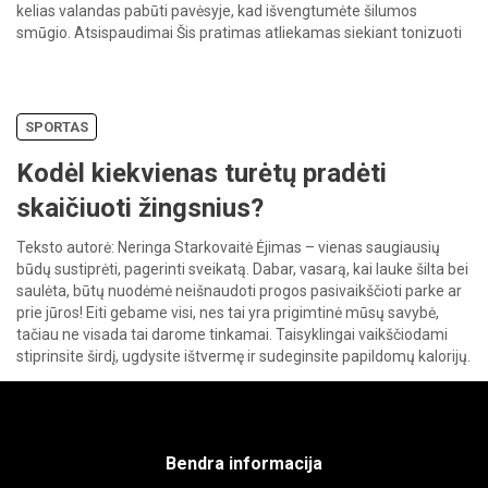
kelias valandas pabūti pavėsyje, kad išvengtumėte šilumos
smūgio. Atsispaudimai Šis pratimas atliekamas siekiant tonizuoti
tricepsą ir pilvą. Jei esate […]
SPORTAS
Kodėl kiekvienas turėtų pradėti
skaičiuoti žingsnius?
Teksto autorė: Neringa Starkovaitė Ėjimas – vienas saugiausių
būdų sustiprėti, pagerinti sveikatą. Dabar, vasarą, kai lauke šilta bei
saulėta, būtų nuodėmė neišnaudoti progos pasivaikščioti parke ar
prie jūros! Eiti gebame visi, nes tai yra prigimtinė mūsų savybė,
tačiau ne visada tai darome tinkamai. Taisyklingai vaikščiodami
stiprinsite širdį, ugdysite ištvermę ir sudeginsite papildomų kalorijų.
Gal jau […]
Bendra informacija