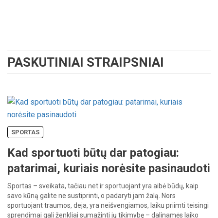
PASKUTINIAI STRAIPSNIAI
SPORTAS
Kad sportuoti būtų dar patogiau:
patarimai, kuriais norėsite pasinaudoti
Sportas – sveikata, tačiau net ir sportuojant yra aibė būdų, kaip
savo kūną galite ne sustiprinti, o padaryti jam žalą. Nors
sportuojant traumos, deja, yra neišvengiamos, laiku priimti teisingi
sprendimai gali ženkliai sumažinti jų tikimybę – dalinamės laiko