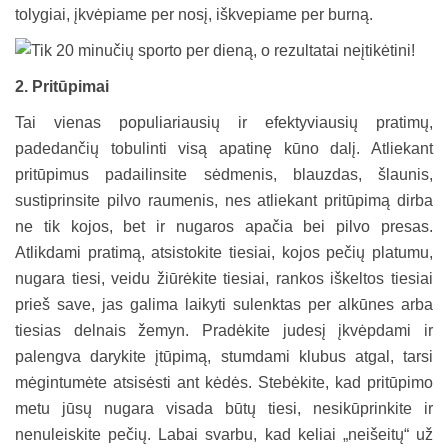
tolygiai, įkvėpiame per nosį, iškvepiame per burną.
2. Pritūpimai
Tai vienas populiariausių ir efektyviausių pratimų,
padedančių tobulinti visą apatinę kūno dalį. Atliekant
pritūpimus padailinsite sėdmenis, blauzdas, šlaunis,
sustiprinsite pilvo raumenis, nes atliekant pritūpimą dirba
ne tik kojos, bet ir nugaros apačia bei pilvo presas.
Atlikdami pratimą, atsistokite tiesiai, kojos pečių platumu,
nugara tiesi, veidu žiūrėkite tiesiai, rankos iškeltos tiesiai
prieš save, jas galima laikyti sulenktas per alkūnes arba
tiesias delnais žemyn. Pradėkite judesį įkvėpdami ir
palengva darykite įtūpimą, stumdami klubus atgal, tarsi
mėgintumėte atsisėsti ant kėdės. Stebėkite, kad pritūpimo
metu jūsų nugara visada būtų tiesi, nesikūprinkite ir
nenuleiskite pečių. Labai svarbu, kad keliai „neišeitų“ už