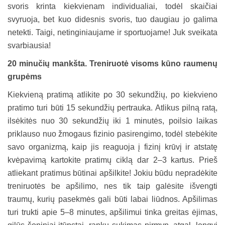
svoris krinta kiekvienam individualiai, todėl skaičiai
svyruoja, bet kuo didesnis svoris, tuo daugiau jo galima
netekti. Taigi, netinginiaujame ir sportuojame! Juk sveikata
svarbiausia!
20 minučių mankšta. Treniruotė visoms kūno raumenų
grupėms
Kiekvieną pratimą atlikite po 30 sekundžių, po kiekvieno
pratimo turi būti 15 sekundžių pertrauka. Atlikus pilną ratą,
ilsėkitės nuo 30 sekundžių iki 1 minutės, poilsio laikas
priklauso nuo žmogaus fizinio pasirengimo, todėl stebėkite
savo organizmą, kaip jis reaguoja į fizinį krūvį ir atstatę
kvėpavimą kartokite pratimų ciklą dar 2–3 kartus. Prieš
atliekant pratimus būtinai apšilkite! Jokiu būdu nepradėkite
treniruotės be apšilimo, nes tik taip galėsite išvengti
traumų, kurių pasekmės gali būti labai liūdnos. Apšilimas
turi trukti apie 5–8 minutes, apšilimui tinka greitas ėjimas,