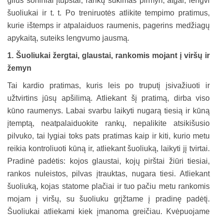
gilūs šoniniai įtūpstai, rankų sukimas pirmyn, atgal, lengvi
šuoliukai ir t. t. Po treniruotės atlikite tempimo pratimus,
kurie ištemps ir atpalaiduos raumenis, pagerins medžiagų
apykaitą, suteiks lengvumo jausmą.
1. Š
uoliukai
žergtai, glaustai, rankomis mojant į viršų ir
žemyn
Tai kardio pratimas, kuris leis po truputį įsivažiuoti ir
užtvirtins jūsų apšilimą. Atliekant šį pratimą, dirba viso
kūno raumenys. Labai svarbu laikyti nugarą tiesią ir kūną
įtemptą, neatpalaiduokite rankų, nepalikite atsikišusio
pilvuko, tai lygiai toks pats pratimas kaip ir kiti, kurio metu
reikia kontroliuoti kūną ir, atliekant šuoliuką, laikyti jį tvirtai.
Pradinė padėtis: kojos glaustai, kojų pirštai žiūri tiesiai,
rankos nuleistos, pilvas įtrauktas, nugara tiesi. Atliekant
šuoliuką, kojas statome plačiai ir tuo pačiu metu rankomis
mojam į viršų, su šuoliuku grįžtame į pradinę padėtį.
Šuoliukai atliekami kiek įmanoma greičiau. Kvėpuojame