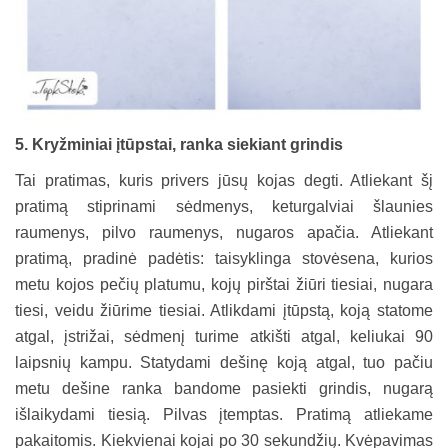
5. Kryžminiai įtūpstai, ranka siekiant grindis
Tai pratimas, kuris privers jūsų kojas degti. Atliekant šį
pratimą stiprinami sėdmenys, keturgalviai šlaunies
raumenys, pilvo raumenys, nugaros apačia. Atliekant
pratimą, pradinė padėtis: taisyklinga stovėsena, kurios
metu kojos pečių platumu, kojų pirštai žiūri tiesiai, nugara
tiesi, veidu žiūrime tiesiai. Atlikdami įtūpstą, koją statome
atgal, įstrižai, sėdmenį turime atkišti atgal, keliukai 90
laipsnių kampu. Statydami dešinę koją atgal, tuo pačiu
metu dešine ranka bandome pasiekti grindis, nugarą
išlaikydami tiesią. Pilvas įtemptas. Pratimą atliekame
pakaitomis. Kiekvienai kojai po 30 sekundžių. Kvėpavimas