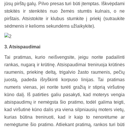
jūsų pirštų galų. Pilvo presas turi būti įtemptas. Iškvėpdami
stokitės ir stenkitės nuo žemės stumtis kulnais, o ne
pirštais. Atsistokite ir klubus stumkite į priekį (sutraukite
sėdmenis ir kelioms sekundėms užlaikykite).
3. Atsispaudimai
Tai pratimas, kurio neišvengsite, jeigu norite padailinti
rankas, nugarą ir krūtinę. Atsispaudimai treniruoja krūtinės
raumenis, priekinę deltą, trigalvio žasto raumenis, pečių
juostą, padeda išryškinti korpuso linijas. Tai pratimas
numeris vienas, jei norite turėti gražią ir stiprią viršutinę
kūno dalį. Iš patirties galiu pasakyti, kad moterys vengia
atsispaudimų ir nemėgsta šio pratimo, todėl galima teigti,
kad viršutinė kūno dalis yra viena silpniausių moters vietų,
kurias būtina treniruoti, kad ir kaip to nenorėtume ar
nemėgtume šio pratimo. Atliekant pratimą, rankos turi būti