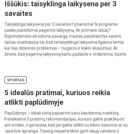
Iššūkis: taisyklinga laikysena per 3
savaites
Taisyklinga laikysena per 3 savaites? Įmanoma! Ši programa
padės pastebimai pagerinti laikyseną. Ar priimate iššūkį?
Kūprindamiesi atrodome pavargę, mažiau pasitinkintys savimi,
tačiau svarbiausia tai, kad netaisyklinga laikysena ilgainiui lemia
kur kas didesnes problemas – nugaros ir kaklo skausmus. Ar
žinote, kad pagerinę laikyseną kartu padėsite ir virškinimui, būsite
atsparesni stresui, o kur dar puiki nuotaika! […]
SPORTAS
5 idealūs pratimai, kuriuos reikia
atlikti paplūdimyje
Paplūdimys – ideali vieta paįvairinti savo kasdieninę mankštą.
Pateikiame 5 pratimų rekomendacijas, kuriuos galite praktikuoti
ant smėlio, o geriausia, kad jas galite atlikti su bikini, basomis ar su
sportine apranga. Tiesiog nepamirškite gerti daug vandens ir