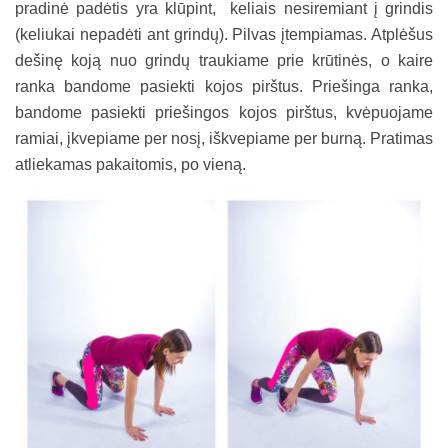
pradinė padėtis yra klūpint, keliais nesiremiant į grindis
(keliukai nepadėti ant grindų). Pilvas įtempiamas. Atplėšus
dešinę koją nuo grindų traukiame prie krūtinės, o kaire
ranka bandome pasiekti kojos pirštus. Priešinga ranka,
bandome pasiekti priešingos kojos pirštus, kvėpuojame
ramiai, įkvepiame per nosį, iškvepiame per burną. Pratimas
atliekamas pakaitomis, po vieną.