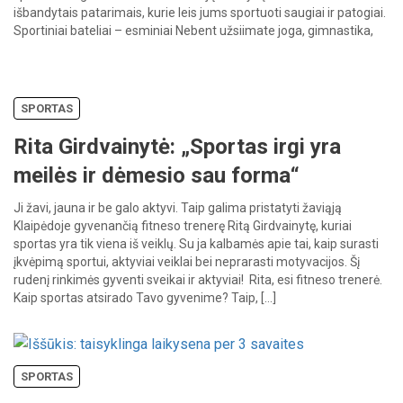
išbandytais patarimais, kurie leis jums sportuoti saugiai ir patogiai.
Sportiniai bateliai – esminiai Nebent užsiimate joga, gimnastika,
[…]
SPORTAS
Rita Girdvainytė: „Sportas irgi yra
meilės ir dėmesio sau forma“
Ji žavi, jauna ir be galo aktyvi. Taip galima pristatyti žaviąją
Klaipėdoje gyvenančią fitneso trenerę Ritą Girdvainytę, kuriai
sportas yra tik viena iš veiklų. Su ja kalbamės apie tai, kaip surasti
įkvėpimą sportui, aktyviai veiklai bei neprarasti motyvacijos. Šį
rudenį rinkimės gyventi sveikai ir aktyviai! Rita, esi fitneso trenerė.
Kaip sportas atsirado Tavo gyvenime? Taip, […]
SPORTAS