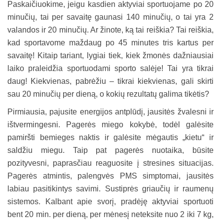
Paskaičiuokime, jeigu kasdien aktyviai sportuojame po 20
minučių, tai per savaitę gaunasi 140 minučių, o tai yra 2
valandos ir 20 minučių. Ar žinote, ką tai reiškia? Tai reiškia,
kad sportavome maždaug po 45 minutes tris kartus per
savaitę! Kitaip tariant, lygiai tiek, kiek žmonės dažniausiai
laiko praleidžia sportuodami sporto salėje! Tai yra tikrai
daug! Kiekvienas, pabrėžiu – tikrai kiekvienas, gali skirti
sau 20 minučių per dieną, o kokių rezultatų galima tikėtis?
Pirmiausia, pajusite energijos antplūdį, jausitės žvalesni ir
ištvermingesni. Pagerės miego kokybė, todėl galėsite
pamiršti bemieges naktis ir galėsite mėgautis „kietu“ ir
saldžiu miegu. Taip pat pagerės nuotaika, būsite
pozityvesni, paprasčiau reaguosite į stresines situacijas.
Pagerės atmintis, palengvės PMS simptomai, jausitės
labiau pasitikintys savimi. Sustiprės griaučių ir raumenų
sistemos. Kalbant apie svorį, pradėję aktyviai sportuoti
bent 20 min. per dieną, per mėnesį neteksite nuo 2 iki 7 kg,