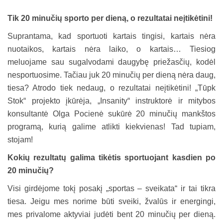
Tik 20 minučių sporto per dieną, o rezultatai neįtikėtini!
Suprantama, kad sportuoti kartais tingisi, kartais nėra
nuotaikos, kartais nėra laiko, o kartais… Tiesiog
meluojame sau sugalvodami daugybę priežasčių, kodėl
nesportuosime. Tačiau juk 20 minučių per dieną nėra daug,
tiesa? Atrodo tiek nedaug, o rezultatai neįtikėtini! „Tūpk
Stok“ projekto įkūrėja, „Insanity“ instruktorė ir mitybos
konsultantė Olga Pocienė sukūrė 20 minučių mankštos
programą, kurią galime atlikti kiekvienas! Tad tupiam,
stojam!
Kokių rezultatų galima tikėtis sportuojant kasdien po
20 minučių?
Visi girdėjome tokį posakį „sportas – sveikata“ ir tai tikra
tiesa. Jeigu mes norime būti sveiki, žvalūs ir energingi,
mes privalome aktyviai judėti bent 20 minučių per dieną.