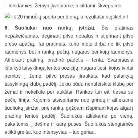
– leisdamiesi žemyn įkvepiame, o kildami iškvepiame.
6. Šuoliukai nuo rankų, įstrižai.
Šis pratimas
nepakeičiamas, deginant pilvo riebalus ir stiprinant pilvo
preso apačią. Tai pratimas, kurio metu dirba ne tik pilvo
raumenys, bet ir rankų, pečių, nugaros bei kojų raumenys.
Atliekant pratimą, pradinė padėtis – lenta. Svarbiausia
išlaikyti taisyklingą lentos poziciją: nugara tiesi, kojos tvirtai
įremtos į žemę, pilvo presas įtrauktas, kad palaikytų
taisyklingą klubų padėtį. Jokiu būdu nenuleiskite klubų per
žemai ir nekelkite per aukštai. Rankos turi eiti tiesiai su
pečių linija. Kojomis atsispiriame nuo grindų ir atliekame
šuoliuką įstrižai, prie rankų, grįždami išspiriam kojas atgal į
pradinę lentos padėtį. Šuoliukus atliekame po vieną,
pakaitomis, į dešinę ir kairę puses. Šuoliukus stengiamės
atlikti greitai, kuo intensyviau – tuo geriau.