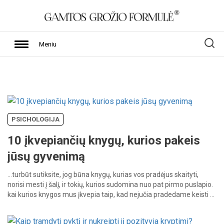
Meniu
PSICHOLOGIJA
10 įkvepiančių knygų, kurios pakeis
jūsų gyvenimą
…turbūt
sutiksite,
jog
būna
knygų,
kurias
vos
pradėjus
skaityti,
norisi
mesti
į
šalį,
ir
tokių,
kurios
sudomina
nuo
pat
pirmo
puslapio.
kai
kurios
knygos
mus
įkvepia
taip,
kad
nejučia
pradedame
keisti
…