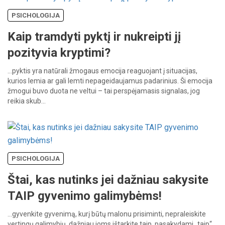
PSICHOLOGIJA
Kaip tramdyti pyktį ir nukreipti jį
pozityvia kryptimi?
…pyktis
yra
natūrali
žmogaus
emocija
reaguojant
į
situacijas,
kurios
lemia
ar
gali
lemti
nepageidaujamus
padarinius.
Ši
emocija
žmogui
buvo
duota
ne
veltui
–
tai
perspėjamasis
signalas,
jog
reikia
skub…
PSICHOLOGIJA
Štai, kas nutinks jei dažniau sakysite
TAIP gyvenimo galimybėms!
…gyvenkite
gyvenimą,
kurį
būtų
malonu
prisiminti,
nepraleiskite
vertingų
galimybių,
dažniau
joms
ištarkite
taip.
pasakydami
„taip“