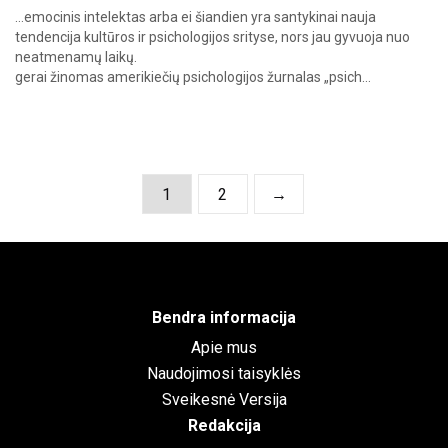
…emocinis
intelektas
arba
ei
šiandien
yra
santykinai
nauja
tendencija
kultūros
ir
psichologijos
srityse,
nors
jau
gyvuoja
nuo
neatmenamų
laikų.
gerai
žinomas
amerikiečių
psichologijos
žurnalas
„psich…
1
2
→
Bendra informacija
Apie mus
Naudojimosi taisyklės
Sveikesnė Versija
Redakcija