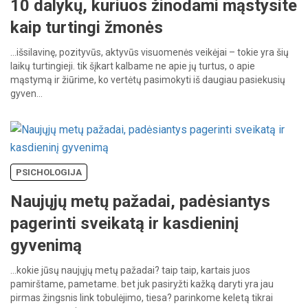
10 dalykų, kuriuos žinodami mąstysite
kaip turtingi žmonės
…išsilavinę,
pozityvūs,
aktyvūs
visuomenės
veikėjai
–
tokie
yra
šių
laikų
turtingieji.
tik
šįkart
kalbame
ne
apie
jų
turtus,
o
apie
mąstymą
ir
žiūrime,
ko
vertėtų
pasimokyti
iš
daugiau
pasiekusių
gyven…
PSICHOLOGIJA
Naujųjų metų pažadai, padėsiantys
pagerinti sveikatą ir kasdieninį
gyvenimą
…kokie
jūsų
naujųjų
metų
pažadai?
taip
taip,
kartais
juos
pamirštame,
pametame.
bet
juk
pasiryžti
kažką
daryti
yra
jau
pirmas
žingsnis
link
tobulėjimo,
tiesa?
parinkome
keletą
tikrai