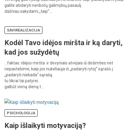
galite
atidaryti
neribotų
galimybių
pasaulį.
dažniau
sakydami
„taip“…
SAVIREALIZACIJA
Kodėl Tavo idėjos miršta ir ką daryti,
kad jos sužydėtų
…faktas:
idėjos
miršta.
ir
devyniais
atvejais
iš
dešimties
net
nepastebime,
kaip
jos
nukeliauja
iš
„padaryti
rytoj“
sąrašo
į
„padaryti
niekada“
sąrašą.
tu
tikrai
tai
patyrei.
galbūt
vieną
dieną
t…
PSICHOLOGIJA
Kaip išlaikyti motyvaciją?