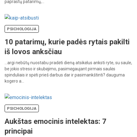
paprastų
patarimų,…
PSICHOLOGIJA
10 patarimų, kurie padės rytais pakilti
iš lovos anksčiau
…argi
nebūtų
nuostabu
pradėti
dieną
atsikėlus
anksti
ryte,
su
saule,
be
jokio
streso
ir
skubėjimo,
pasimėgaujant
pirmais
saulės
spinduliais
ir
spėti
prieš
darbus
dar
ir
pasimankštinti?
dauguma
kogero
a…
PSICHOLOGIJA
Aukštas emocinis intelektas: 7
principai