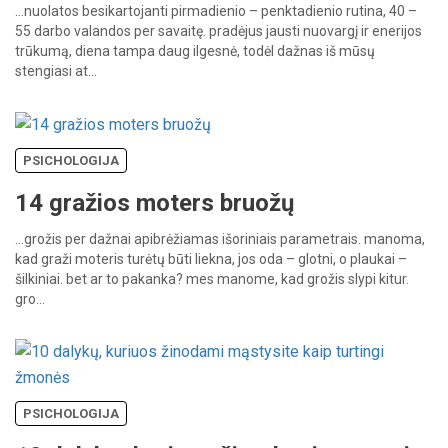
…nuolatos
besikartojanti
pirmadienio
–
penktadienio
rutina,
40
–
55
darbo
valandos
per
savaitę.
pradėjus
jausti
nuovargį
ir
enerijos
trūkumą,
diena
tampa
daug
ilgesnė,
todėl
dažnas
iš
mūsų
stengiasi
at…
PSICHOLOGIJA
14 gražios moters bruožų
…grožis
per
dažnai
apibrėžiamas
išoriniais
parametrais.
manoma,
kad
graži
moteris
turėtų
būti
liekna,
jos
oda
–
glotni,
o
plaukai
–
šilkiniai.
bet
ar
to
pakanka?
mes
manome,
kad
grožis
slypi
kitur.
gro…
PSICHOLOGIJA