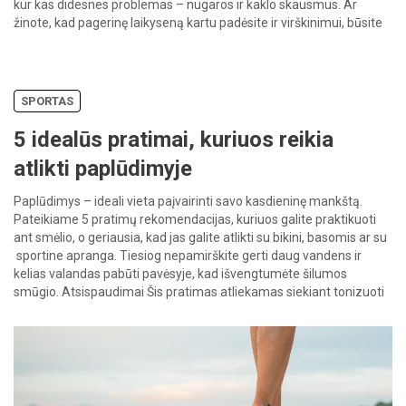
kur kas didesnes problemas – nugaros ir kaklo skausmus. Ar
žinote, kad pagerinę laikyseną kartu padėsite ir virškinimui, būsite
atsparesni stresui, o kur dar puiki nuotaika! […]
SPORTAS
5 idealūs pratimai, kuriuos reikia
atlikti paplūdimyje
Paplūdimys – ideali vieta paįvairinti savo kasdieninę mankštą.
Pateikiame 5 pratimų rekomendacijas, kuriuos galite praktikuoti
ant smėlio, o geriausia, kad jas galite atlikti su bikini, basomis ar su
sportine apranga. Tiesiog nepamirškite gerti daug vandens ir
kelias valandas pabūti pavėsyje, kad išvengtumėte šilumos
smūgio. Atsispaudimai Šis pratimas atliekamas siekiant tonizuoti
tricepsą ir pilvą. Jei esate […]