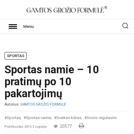
Meniu
SPORTAS
Sportas namie – 10
pratimų po 10
pakartojimų
Autorius:
GAMTOS GROŽIO FORMULĖ
#Sportas,
#Sportas namie,
#Sveikas kūnas,
#Svorio reguliavimas
20577
Publikuotas 2015 2 rugsėjo