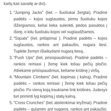
kartų kas savaitę ar dvi).
“Jumping Jacks” (liet. – šuoliukai žergtai). Pradinė
padėtis – kojos suglaustos, pirmu šuoliuku kojos
išžergiamos, keliai lieka sulenkti, pėdos pasuktos į
išorę, o kitu šuoliuku kojos vel suglaudžiamos.
“Squats” (liet. pritūpimai ). Pradinė padėtis – kojos
suglaustos, rankos ant pakaušio, nugara tiesi.
Tupkite žemyn išlaikydami nugarą tiesą.
“Push Ups” (liet. prisispaudimai). Pradinė padėtis –
rankos remiasi į žemę kiek toliau pečių pločio.
Atliekame prisispaudimus, keliame krūtinę į viršų.
“Mountain Climbers” (liet. kopimas į kalną). Pradinė
padėtis – rankos remiasi į žemę kiek toliau pečių
pločio. Po vieną koją traukiame link krūtinės. Judesys
turi priminti lyg kopimą į statų kalną.
“Cross Crunches” (liet. atsilenkimai kryžmai). Pradinė
padėtis – gulamės ant nugaros, rankos ant pakaušio.