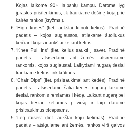
Kojas laikome 90∘ laipsnių kampu. Darome lyg
įprastus prisilenkimus, tik traukiame dešinę koją prie
kairės rankos (kryžmai).
“High knees” (liet. aukštai kilnoti kelius). Pradinė
padėtis – kojos suglaustos, atliekame šuoliukus
keičiant kojas ir aukštai keliant kelius.
“Knee Pull Ins” (liet. kelius traukti į save). Pradinė
padėtis – atsisėdame ant žemės, atsiremiame
rankomis, kojos suglaustai. Laikydami nugarą tiesiai
traukiame kelius link krūtinės.
“Chair Dips” (liet. prisitraukimai ant kėdės). Pradinė
padėtis – atsisėdame šalia kėdės, nugarą laikome
tiesiai, rankomis remiamės į kėdę. Laikant nugarą bei
kojas tiesiai, keliamės į viršų ir taip darome
prisitraukimus tricepsams.
“Leg raises” (liet. aukštai kojų kėlimas). Pradinė
padėtis – atsigulame ant žemės, rankos virš galvos