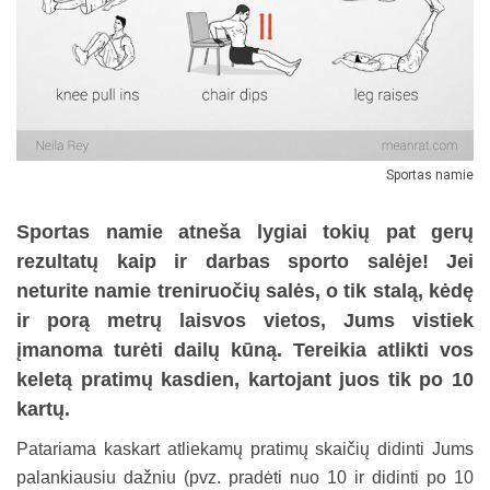
Sportas namie
Sportas namie atneša lygiai tokių pat gerų
rezultatų kaip ir darbas sporto salėje! Jei
neturite namie treniruočių salės, o tik stalą, kėdę
ir porą metrų laisvos vietos, Jums vistiek
įmanoma turėti dailų kūną. Tereikia atlikti vos
keletą pratimų kasdien, kartojant juos tik po 10
kartų.
Patariama kaskart atliekamų pratimų skaičių didinti Jums
palankiausiu dažniu (pvz. pradėti nuo 10 ir didinti po 10