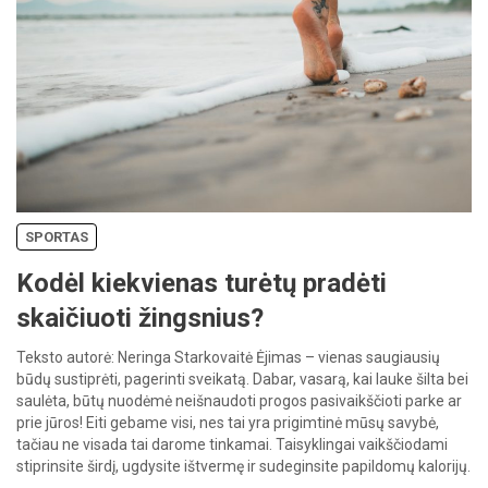
SPORTAS
Kodėl kiekvienas turėtų pradėti
skaičiuoti žingsnius?
Teksto autorė: Neringa Starkovaitė Ėjimas – vienas saugiausių
būdų sustiprėti, pagerinti sveikatą. Dabar, vasarą, kai lauke šilta bei
saulėta, būtų nuodėmė neišnaudoti progos pasivaikščioti parke ar
prie jūros! Eiti gebame visi, nes tai yra prigimtinė mūsų savybė,
tačiau ne visada tai darome tinkamai. Taisyklingai vaikščiodami
stiprinsite širdį, ugdysite ištvermę ir sudeginsite papildomų kalorijų.