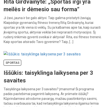
Rita Girdvainytė: „Sportas irgi yra
meilės ir dėmesio sau forma“
Ji žavi, jauna ir be galo aktyvi. Taip galima pristatyti žaviąją
Klaipėdoje gyvenančią fitneso trenerę Ritą Girdvainytę, kuriai
sportas yra tik viena iš veiklų. Su ja kalbamės apie tai, kaip surasti
įkvėpimą sportui, aktyviai veiklai bei neprarasti motyvacijos. Šį
rudenį rinkimės gyventi sveikai ir aktyviai! Rita, esi fitneso trenerė.
Kaip sportas atsirado Tavo gyvenime? Taip, […]
SPORTAS
Iššūkis: taisyklinga laikysena per 3
savaites
Taisyklinga laikysena per 3 savaites? Įmanoma! Ši programa
padės pastebimai pagerinti laikyseną. Ar priimate iššūkį?
Kūprindamiesi atrodome pavargę, mažiau pasitinkintys savimi,
tačiau svarbiausia tai, kad netaisyklinga laikysena ilgainiui lemia