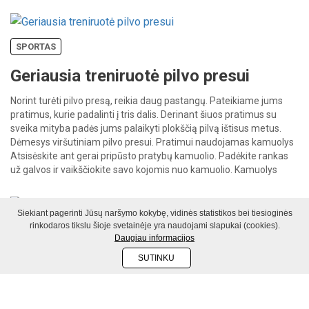
Gal jau […]
SPORTAS
Geriausia treniruotė pilvo presui
Norint turėti pilvo presą, reikia daug pastangų. Pateikiame jums
pratimus, kurie padalinti į tris dalis. Derinant šiuos pratimus su
sveika mityba padės jums palaikyti plokščią pilvą ištisus metus.
Dėmesys viršutiniam pilvo presui. Pratimui naudojamas kamuolys
Atsisėskite ant gerai pripūsto pratybų kamuolio. Padėkite rankas
už galvos ir vaikščiokite savo kojomis nuo kamuolio. Kamuolys
turėtų siekti klubus […]
Siekiant pagerinti Jūsų naršymo kokybę, vidinės statistikos bei tiesioginės
rinkodaros tikslu šioje svetainėje yra naudojami slapukai (cookies).
SPORTAS
Daugiau informacijos
5 efektyvūs pratimai sėdmenims
SUTINKU
DALINTIS
Pavargote nuo pritūpimų? Mes suprantame. Todėl pristatome
naujus pratimus, kurie sustiprins dvigalvius raumenis, kad