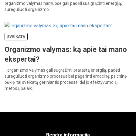
organizmo
valymas
namuose
gali
padėti
susigrąžinti
energiją,
sureguliuoti
organizmo
…
SVEIKATA
Organizmo valymas: ką apie tai mano
ekspertai?
…organizmo
valymas
gali
sugrąžinti
prarastą
energiją,
padėti
sureguliuoti
organizmo
procesus
bei
pagerinti
emocinę,
psichinę
būklę.
tai
sveikatą
geriniantis
procesas,
dėl
jo
efektyvumo
šį
metodą
palaik…
Bendra informacija