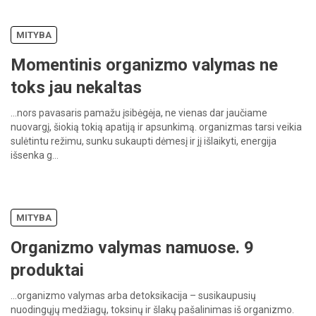
MITYBA
Momentinis organizmo valymas ne
toks jau nekaltas
…nors
pavasaris
pamažu
įsibėgėja,
ne
vienas
dar
jaučiame
nuovargį,
šiokią
tokią
apatiją
ir
apsunkimą.
organizmas
tarsi
veikia
sulėtintu
režimu,
sunku
sukaupti
dėmesį
ir
jį
išlaikyti,
energija
išsenka
g…
MITYBA
Organizmo valymas namuose. 9
produktai
…organizmo
valymas
arba
detoksikacija –
susikaupusių
nuodingųjų
medžiagų,
toksinų
ir
šlakų
pašalinimas
iš
organizmo.