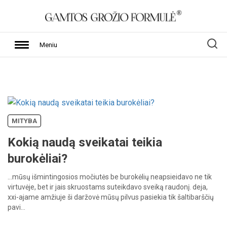
Meniu
MITYBA
Kokią naudą sveikatai teikia
burokėliai?
…mūsų
išmintingosios
močiutės
be
burokėlių
neapsieidavo
ne
tik
virtuvėje,
bet
ir
jais
skruostams
suteikdavo
sveiką
raudonį.
deja,
xxi-ajame
amžiuje
ši
daržovė
mūsų
pilvus
pasiekia
tik
šaltibarščių
pavi…