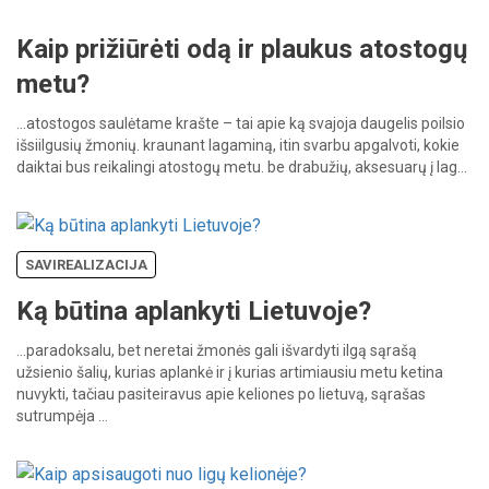
Kaip prižiūrėti odą ir plaukus atostogų
metu?
…atostogos
saulėtame
krašte
–
tai
apie
ką
svajoja
daugelis
poilsio
išsiilgusių
žmonių.
kraunant
lagaminą,
itin
svarbu
apgalvoti,
kokie
daiktai
bus
reikalingi
atostogų
metu.
be
drabužių,
aksesuarų
į
lag…
SAVIREALIZACIJA
Ką būtina aplankyti Lietuvoje?
…paradoksalu,
bet
neretai
žmonės
gali
išvardyti
ilgą
sąrašą
užsienio
šalių,
kurias
aplankė
ir
į
kurias
artimiausiu
metu
ketina
nuvykti,
tačiau
pasiteiravus
apie
keliones
po
lietuvą,
sąrašas
sutrumpėja
…