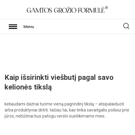
Meniu
Kaip išsirinkti viešbutį pagal savo
kelionės tikslą
…
keliaudami
dažnai
turime
vieną
pagrindinį
tikslą
–
atsipalaiduoti
arba
produktyviai
dirbti.
tačiau
tai,
kas
tinka
savaitgalio
poilsiui
prie
jūros,
nebūtinai
bus
patogu
verslo
susitikimams
mies…