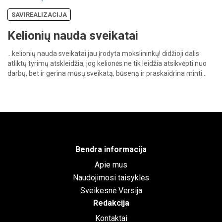
SAVIREALIZACIJA
Kelionių nauda sveikatai
…kelionių
nauda
sveikatai
jau
įrodyta
mokslininkų! didžioji
dalis
atliktų
tyrimų
atskleidžia,
jog
kelionės
ne
tik
leidžia
atsikvėpti
nuo
darbų,
bet
ir
gerina
mūsų
sveikatą,
būseną
ir
praskaidrina
minti…
Bendra informacija
Apie mus
Naudojimosi taisyklės
Sveikesnė Versija
Redakcija
Kontaktai