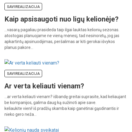
SAVIREALIZACIJA
Kaip apsisaugoti nuo ligų kelionėje?
…vasarą
pagaliau
prasideda
taip
ilgai
lauktas
kelionių
sezonas.
atostogas
planuojame
ne
vieną
mėnesį,
tad
nesinorėtų,
jog
jas
apkartintų
apsinuodijimas,
peršalimas
ar
kiti
gerokai
išvykos
planus
pakore…
SAVIREALIZACIJA
Ar verta keliauti vienam?
…ar
verta
keliauti
vienam?
išbandę
greitai
suprasite,
kad
keliaujant
be
kompanijos,
galima
daug
ką
sužinoti
apie
save.
keliaukite
vieni!
iš
pradžių
skamba
kaip
ganėtinai
gąsdinantis
ir
nieko
gero
neža…