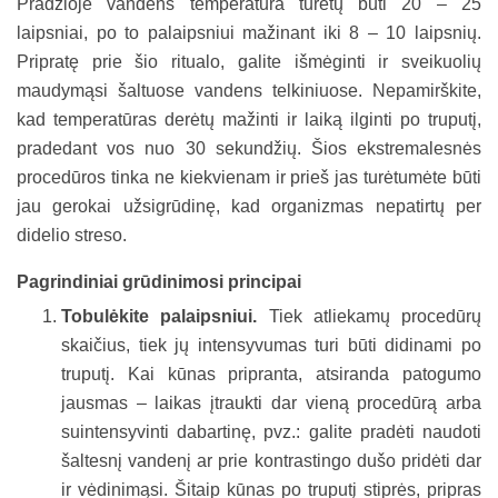
Pradžioje vandens temperatūra turėtų būti 20 – 25
laipsniai, po to palaipsniui mažinant iki 8 – 10 laipsnių.
Pripratę prie šio ritualo, galite išmėginti ir sveikuolių
maudymąsi šaltuose vandens telkiniuose. Nepamirškite,
kad temperatūras derėtų mažinti ir laiką ilginti po truputį,
pradedant vos nuo 30 sekundžių. Šios ekstremalesnės
procedūros tinka ne kiekvienam ir prieš jas turėtumėte būti
jau gerokai užsigrūdinę, kad organizmas nepatirtų per
didelio streso.
Pagrindiniai grūdinimosi principai
Tobulėkite palaipsniui.
Tiek atliekamų procedūrų
skaičius, tiek jų intensyvumas turi būti didinami po
truputį. Kai kūnas pripranta, atsiranda patogumo
jausmas – laikas įtraukti dar vieną procedūrą arba
suintensyvinti dabartinę, pvz.: galite pradėti naudoti
šaltesnį vandenį ar prie kontrastingo dušo pridėti dar
ir vėdinimąsi. Šitaip kūnas po truputį stiprės, pripras