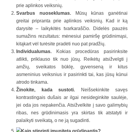
prie aplinkos veiksnių.
Svarbus nuoseklumas.
Mūsų kūnas ganėtinai
greitai pripranta prie aplinkos veiksnių. Kad ir ką
darysite – laikykitės tvarkaraščio. Didelės pauzės
sumažins rezultatus: mėnesiui pamiršę grūdinimąsi,
kitąkart vėl turėsite pradėti nuo pat pradžių.
Individualumas.
Kokias procedūras pasirinksite
atlikti, priklauso tik nuo jūsų. Reikėtų atsižvelgti į
amžių, sveikatos būklę, gyvenseną ir kitus
asmeninius veiksnius ir pasirinkti tai, kas jūsų kūnui
atrodo tinkama.
Žinokite, kada sustoti.
Neišsekinkite savęs
kontrastingais dušais ar ilgai nesideginkite saulėje,
jei oda jos nepakenčia. Atsižvelkite į savo galimybių
ribas, nes grūdinimasis yra skirtas tik atstatyti ir
palaikyti sveikatą, o ne ją sugadinti.