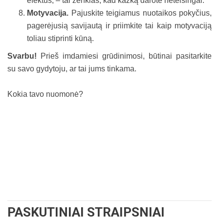
efektus, – tai ženklas, kad kažką darote neteisingai.
Motyvacija.
Pajuskite teigiamus nuotaikos pokyčius,
pagerėjusią savijautą ir priimkite tai kaip motyvaciją
toliau stiprinti kūną.
Svarbu!
Prieš imdamiesi grūdinimosi, būtinai pasitarkite
su savo gydytoju, ar tai jums tinkama.
Kokia tavo nuomonė?
PASKUTINIAI STRAIPSNIAI