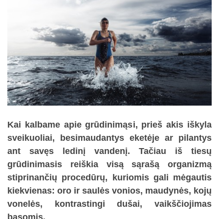
Kai kalbame apie grūdinimąsi, prieš akis iškyla
sveikuoliai, besimaudantys eketėje ar pilantys
ant savęs ledinį vandenį. Tačiau iš tiesų
grūdinimasis reiškia visą sąrašą organizmą
stiprinančių procedūrų, kuriomis gali mėgautis
kiekvienas: oro ir saulės vonios, maudynės, kojų
vonelės, kontrastingi dušai, vaikščiojimas
basomis.