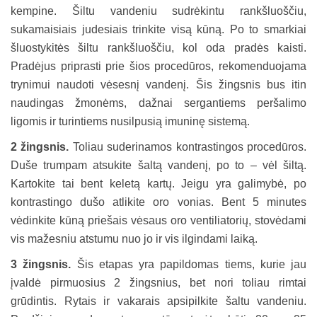
kempine. Šiltu vandeniu sudrėkintu rankšluoščiu,
sukamaisiais judesiais trinkite visą kūną. Po to smarkiai
šluostykitės šiltu rankšluoščiu, kol oda pradės kaisti.
Pradėjus priprasti prie šios procedūros, rekomenduojama
trynimui naudoti vėsesnį vandenį. Šis žingsnis bus itin
naudingas žmonėms, dažnai sergantiems peršalimo
ligomis ir turintiems nusilpusią imuninę sistemą.
2 žingsnis.
Toliau suderinamos kontrastingos procedūros.
Duše trumpam atsukite šaltą vandenį, po to – vėl šiltą.
Kartokite tai bent keletą kartų. Jeigu yra galimybė, po
kontrastingo dušo atlikite oro vonias. Bent 5 minutes
vėdinkite kūną priešais vėsaus oro ventiliatorių, stovėdami
vis mažesniu atstumu nuo jo ir vis ilgindami laiką.
3 žingsnis.
Šis etapas yra papildomas tiems, kurie jau
įvaldė pirmuosius 2 žingsnius, bet nori toliau rimtai
grūdintis. Rytais ir vakarais apsipilkite šaltu vandeniu.