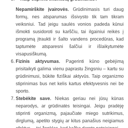
Nepamirškite įvairovės.
Grūdinimasis turi daug
formų, nes atsparumas išsivysto tik tam tikram
veiksniui. Tad jeigu saulės vonios padeda kūnui
išmokti susidoroti su karščiu, tai ilgainiui reikės į
programą įtraukti ir šalto vandens procedūras, kad
taptumėte atsparesni šalčiui ir išlaikytumėte
visapusiškumą.
Fizinis aktyvumas.
Pagerinti kūno gebėjimą
prisitaikyti galima vienu paprastu žingsniu – kartu su
grūdinimusi, būkite fiziškai aktyvūs. Taip organizmo
stiprinimas bus net kelis kartus efektyvesnis nei be
sporto.
Stebėkite save.
Niekas geriau nei jūsų kūnas
neparodys, ar grūdinatės teisingai. Jeigu pradėję
stiprinti organizmą, pajaučiate miego sutrikimus,
dirglumą, apetito stygių ar kitus panašius neigiamus