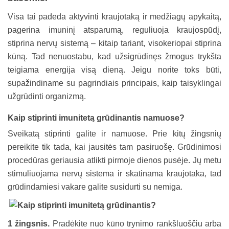
Visa tai padeda aktyvinti kraujotaką ir medžiagų apykaitą,
pagerina imuninį atsparumą, reguliuoja kraujospūdį,
stiprina nervų sistemą – kitaip tariant, visokeriopai stiprina
kūną. Tad nenuostabu, kad užsigrūdinęs žmogus trykšta
teigiama energija visą dieną. Jeigu norite toks būti,
supažindiname su pagrindiais principais, kaip taisyklingai
užgrūdinti organizmą.
Kaip stiprinti imunitetą grūdinantis namuose?
Sveikatą stiprinti galite ir namuose. Prie kitų žingsnių
pereikite tik tada, kai jausitės tam pasiruošę. Grūdinimosi
procedūras geriausia atlikti pirmoje dienos pusėje. Jų metu
stimuliuojama nervų sistema ir skatinama kraujotaka, tad
grūdindamiesi vakare galite susidurti su nemiga.
1 žingsnis.
Pradėkite nuo kūno trynimo rankšluoščiu arba