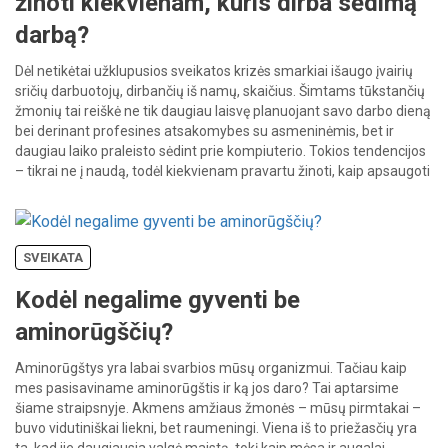
žinoti kiekvienam, kuris dirba sėdimą
darbą?
Dėl netikėtai užklupusios sveikatos krizės smarkiai išaugo įvairių
sričių darbuotojų, dirbančių iš namų, skaičius. Šimtams tūkstančių
žmonių tai reiškė ne tik daugiau laisvę planuojant savo darbo dieną
bei derinant profesines atsakomybes su asmeninėmis, bet ir
daugiau laiko praleisto sėdint prie kompiuterio. Tokios tendencijos
– tikrai ne į naudą, todėl kiekvienam pravartu žinoti, kaip apsaugoti
savo […]
SVEIKATA
Kodėl negalime gyventi be
aminorūgščių?
Aminorūgštys yra labai svarbios mūsų organizmui. Tačiau kaip
mes pasisaviname aminorūgštis ir ką jos daro? Tai aptarsime
šiame straipsnyje. Akmens amžiaus žmonės – mūsų pirmtakai –
buvo vidutiniškai liekni, bet raumeningi. Viena iš to priežasčių yra