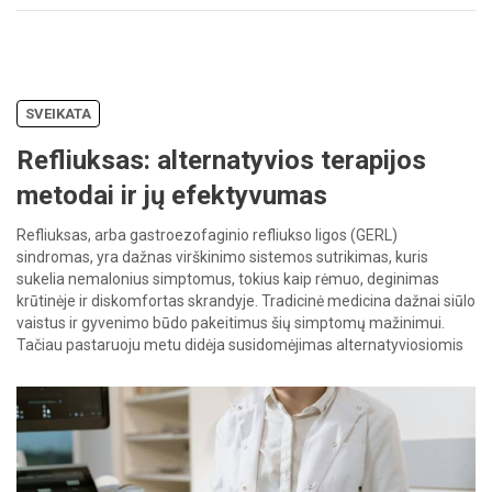
SVEIKATA
Refliuksas: alternatyvios terapijos
metodai ir jų efektyvumas
Refliuksas, arba gastroezofaginio refliukso ligos (GERL)
sindromas, yra dažnas virškinimo sistemos sutrikimas, kuris
sukelia nemalonius simptomus, tokius kaip rėmuo, deginimas
krūtinėje ir diskomfortas skrandyje. Tradicinė medicina dažnai siūlo
vaistus ir gyvenimo būdo pakeitimus šių simptomų mažinimui.
Tačiau pastaruoju metu didėja susidomėjimas alternatyviosiomis
terapijomis, kurios gali apimti natūralius priedus, dietos pakeitimus
ir kitus netradicinius gydymo metodus. […]