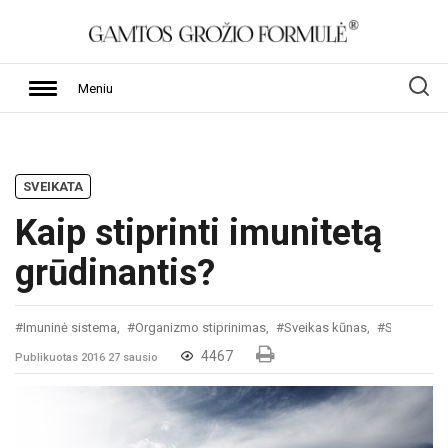
Meniu
SVEIKATA
Kaip stiprinti imunitetą
grūdinantis?
#Imuninė sistema,
#Organizmo stiprinimas,
#Sveikas kūnas,
#Sveikata
4467
Publikuotas 2016 27 sausio