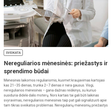
SVEIKATA
Nereguliarios mėnesinės: priežastys ir
sprendimo būdai
Mėnesinės laikomos reguliariomis, kuomet kraujavimas kartojasi
kas 21–35 dienas, trunka 2–7 dienas ir nėra gausus. Visgi,
nereguliarios mėnesinės – gana dažnas reiškinys, su kuriuo
susiduria didelė dalis moterų. Nors kartais tai gali būti laikinas
svyravimas, nereguliarios mėnesinės taip pat gali signalizuoti apie
tam tikras sveikatos problemas. Nereguliarių mėnesinių priežastys
Nereguliarių mėnesinių priežastys gali būti įvairios. […]