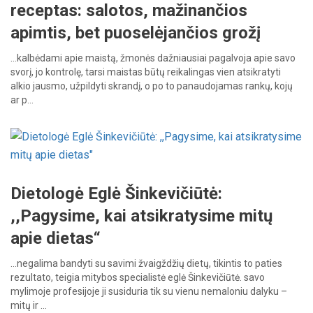
receptas: salotos, mažinančios
apimtis, bet puoselėjančios grožį
…kalbėdami
apie
maistą,
žmonės
dažniausiai
pagalvoja
apie
savo
svorį,
jo
kontrolę,
tarsi
maistas
būtų
reikalingas
vien
atsikratyti
alkio
jausmo,
užpildyti
skrandį,
o
po
to
panaudojamas
rankų,
kojų
ar
p…
Dietologė Eglė Šinkevičiūtė:
,,Pagysime, kai atsikratysime mitų
apie dietas“
…negalima
bandyti
su
savimi žvaigždžių
dietų,
tikintis
to
paties
rezultato,
teigia
mitybos
specialistė
eglė
Šinkevičiūtė.
savo
mylimoje
profesijoje
ji
susiduria
tik
su
vienu
nemaloniu
dalyku
–
mitų
ir
…