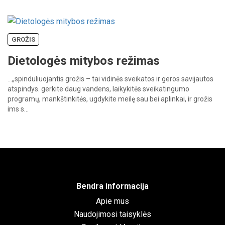
GROŽIS
Dietologės mitybos režimas
…„spinduliuojantis
grožis
–
tai
vidinės
sveikatos
ir
geros
savijautos
atspindys.
gerkite
daug
vandens,
laikykitės
sveikatingumo
programų,
mankštinkitės,
ugdykite
meilę
sau
bei
aplinkai,
ir
grožis
ims
s…
Bendra informacija
Apie mus
Naudojimosi taisyklės