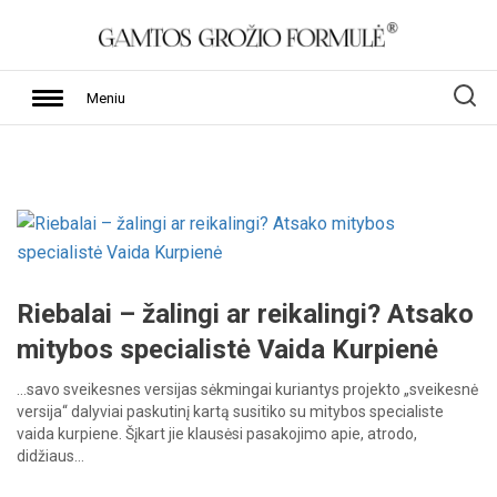
Meniu
Riebalai – žalingi ar reikalingi? Atsako
mitybos specialistė Vaida Kurpienė
…savo
sveikesnes
versijas
sėkmingai
kuriantys
projekto
„sveikesnė
versija“
dalyviai
paskutinį
kartą
susitiko
su
mitybos
specialiste
vaida
kurpiene.
Šįkart
jie
klausėsi
pasakojimo
apie,
atrodo,
didžiaus…