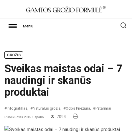
Meniu
GROŽIS
Sveikas maistas odai – 7
naudingi ir skanūs
produktai
#Infografikas,
#Natūralus grožis,
#Odos Priežiūra,
#Patarimai
7094
Publikuotas 2015 1 spalio