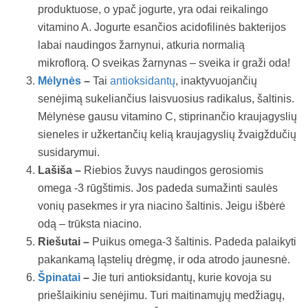
produktuose, o ypač jogurte, yra odai reikalingo
vitamino A. Jogurte esančios acidofilinės bakterijos
labai naudingos žarnynui, atkuria normalią
mikroflorą. O sveikas žarnynas – sveika ir graži odaǃ
Mėlynės
–
Tai
antioksidantų
, inaktyvuojančių
senėjimą sukeliančius laisvuosius radikalus, šaltinis.
Mėlynėse gausu vitamino C, stiprinančio kraujagyslių
sieneles ir užkertančių kelią kraujagyslių žvaigždučių
susidarymui.
Lašiša –
Riebios žuvys naudingos gerosiomis
omega -3 rūgštimis. Jos padeda sumažinti saulės
vonių pasekmes ir yra niacino šaltinis. Jeigu išbėrė
odą – trūksta niacino.
Riešutai –
Puikus omega-3 šaltinis. Padeda palaikyti
pakankamą ląstelių drėgmę, ir oda atrodo jaunesnė.
Špinatai
–
Jie turi antioksidantų, kurie kovoja su
priešlaikiniu senėjimu. Turi maitinamųjų medžiagų,