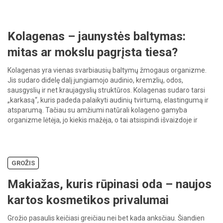
Kolagenas – jaunystės baltymas:
mitas ar mokslu pagrįsta tiesa?
Kolagenas yra vienas svarbiausių baltymų žmogaus organizme.
Jis sudaro didelę dalį jungiamojo audinio, kremzlių, odos,
sausgyslių ir net kraujagyslių struktūros. Kolagenas sudaro tarsi
„karkasą“, kuris padeda palaikyti audinių tvirtumą, elastingumą ir
atsparumą. Tačiau su amžiumi natūrali kolageno gamyba
organizme lėtėja, jo kiekis mažėja, o tai atsispindi išvaizdoje ir
savijautoje. Ar tikrai kolageno vartojimas gali padėti […]
GROŽIS
Makiažas, kuris rūpinasi oda – naujos
kartos kosmetikos privalumai
Grožio pasaulis keičiasi greičiau nei bet kada anksčiau. Šiandien