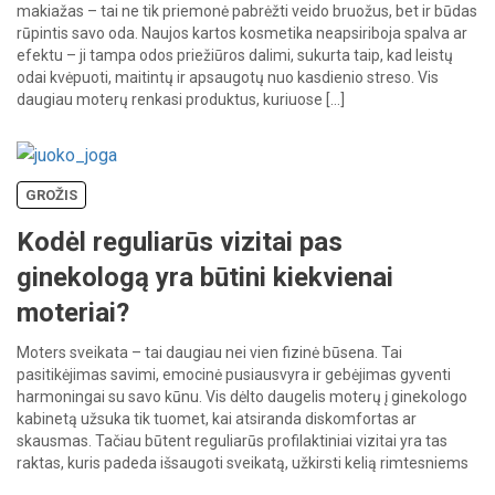
makiažas – tai ne tik priemonė pabrėžti veido bruožus, bet ir būdas
rūpintis savo oda. Naujos kartos kosmetika neapsiriboja spalva ar
efektu – ji tampa odos priežiūros dalimi, sukurta taip, kad leistų
odai kvėpuoti, maitintų ir apsaugotų nuo kasdienio streso. Vis
daugiau moterų renkasi produktus, kuriuose […]
GROŽIS
Kodėl reguliarūs vizitai pas
ginekologą yra būtini kiekvienai
moteriai?
Moters sveikata – tai daugiau nei vien fizinė būsena. Tai
pasitikėjimas savimi, emocinė pusiausvyra ir gebėjimas gyventi
harmoningai su savo kūnu. Vis dėlto daugelis moterų į ginekologo
kabinetą užsuka tik tuomet, kai atsiranda diskomfortas ar
skausmas. Tačiau būtent reguliarūs profilaktiniai vizitai yra tas
raktas, kuris padeda išsaugoti sveikatą, užkirsti kelią rimtesniems
sutrikimams dar prieš jiems […]