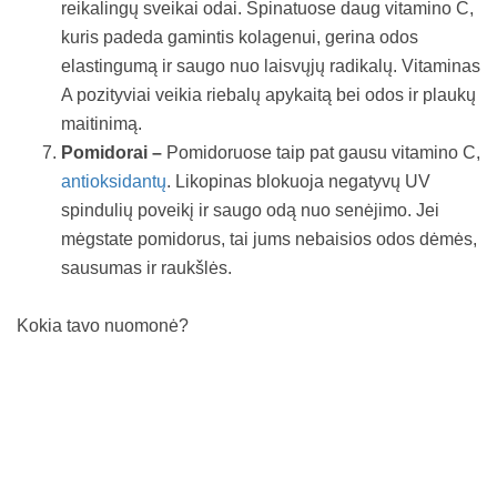
reikalingų sveikai odai. Špinatuose daug vitamino C,
kuris padeda gamintis kolagenui, gerina odos
elastingumą ir saugo nuo laisvųjų radikalų. Vitaminas
A pozityviai veikia riebalų apykaitą bei odos ir plaukų
maitinimą.
Pomidorai –
Pomidoruose taip pat gausu vitamino C,
antioksidantų
. Likopinas blokuoja negatyvų UV
spindulių poveikį ir saugo odą nuo senėjimo. Jei
mėgstate pomidorus, tai jums nebaisios odos dėmės,
sausumas ir raukšlės.
Kokia tavo nuomonė?