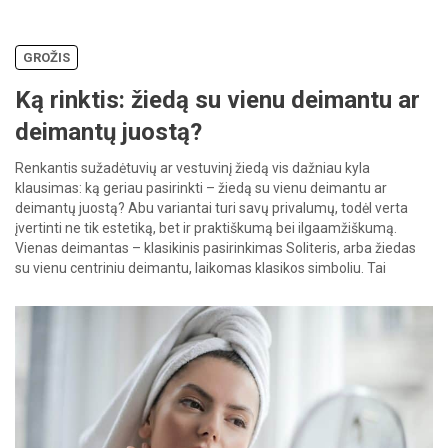
GROŽIS
Ką rinktis: žiedą su vienu deimantu ar
deimantų juostą?
Renkantis sužadėtuvių ar vestuvinį žiedą vis dažniau kyla
klausimas: ką geriau pasirinkti – žiedą su vienu deimantu ar
deimantų juostą? Abu variantai turi savų privalumų, todėl verta
įvertinti ne tik estetiką, bet ir praktiškumą bei ilgaamžiškumą.
Vienas deimantas – klasikinis pasirinkimas Soliteris, arba žiedas
su vienu centriniu deimantu, laikomas klasikos simboliu. Tai
paprastas, bet įspūdingas […]