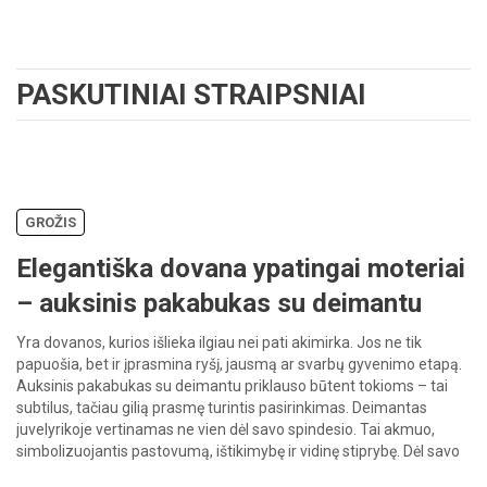
PASKUTINIAI STRAIPSNIAI
GROŽIS
Elegantiška dovana ypatingai moteriai
– auksinis pakabukas su deimantu
Yra dovanos, kurios išlieka ilgiau nei pati akimirka. Jos ne tik
papuošia, bet ir įprasmina ryšį, jausmą ar svarbų gyvenimo etapą.
Auksinis pakabukas su deimantu priklauso būtent tokioms – tai
subtilus, tačiau gilią prasmę turintis pasirinkimas. Deimantas
juvelyrikoje vertinamas ne vien dėl savo spindesio. Tai akmuo,
simbolizuojantis pastovumą, ištikimybę ir vidinę stiprybę. Dėl savo
ilgaamžiškumo […]