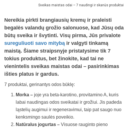
Sveikas maistas odai – 7 naudingi ir skanūs produktai
Nereikia pirkti brangiausių kremų ir praleisti
begalės valandų grožio salonuose, kad Jūsų oda
būtų sveika ir švytinti. Visų pirma, Jūs privalote
sureguliuoti savo mitybą
ir valgyti tinkamą
maistą. Šiame straipsnyje pristatysime tik 7
tokius produktus, bet žinokite, kad tai ne
vienintelis sveikas maistas odai – pasirinkimas
išties platus ir gardus.
7 produktai, gerinantys odos būklę:
Morka –
joje yra beta-karotino, provitamino A, kuris
labai naudingas odos sveikatai ir grožiui. Jis padeda
ląstelių augimui ir regeneravimui, taip pat saugo nuo
kenksmingo saulės poveikio.
Natūralus jogurtas –
Visuose rauginto pieno