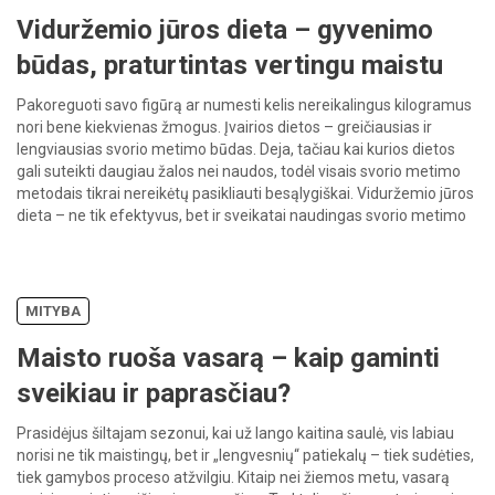
Viduržemio jūros dieta – gyvenimo
būdas, praturtintas vertingu maistu
Pakoreguoti savo figūrą ar numesti kelis nereikalingus kilogramus
nori bene kiekvienas žmogus. Įvairios dietos – greičiausias ir
lengviausias svorio metimo būdas. Deja, tačiau kai kurios dietos
gali suteikti daugiau žalos nei naudos, todėl visais svorio metimo
metodais tikrai nereikėtų pasikliauti besąlygiškai. Viduržemio jūros
dieta – ne tik efektyvus, bet ir sveikatai naudingas svorio metimo
būdas, […]
MITYBA
Maisto ruoša vasarą – kaip gaminti
sveikiau ir paprasčiau?
Prasidėjus šiltajam sezonui, kai už lango kaitina saulė, vis labiau
norisi ne tik maistingų, bet ir „lengvesnių“ patiekalų – tiek sudėties,
tiek gamybos proceso atžvilgiu. Kitaip nei žiemos metu, vasarą