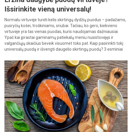
Išsirinkite vieną universalų!
Normalu virtuvėje turėti kelis skirtingų dydžių puodus – padažams,
pusryčių košei, troškiniams, sriubai. Tačiau, ko gero, kiekvieno
virtuvėje yra tas vienas puodas, kuris naudojamas dažniausiai.
Ypač kai įprastai gaminamų patiekalų meniu nusistovėjęs ir
valgančiųjų skaičius beveik visuomet toks pat. Kaip pasirinkti tokį
universalų puodą ir išvengti daugelio skirtingų puodų? 3 esminiai
kriterijai. 1. Suderinamumas su […]