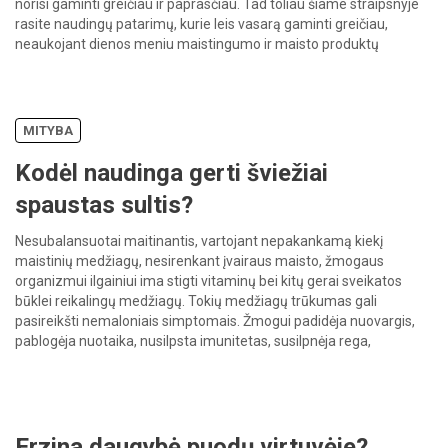
norisi gaminti greičiau ir paprasčiau. Tad toliau šiame straipsnyje
rasite naudingų patarimų, kurie leis vasarą gaminti greičiau,
neaukojant dienos meniu maistingumo ir maisto produktų
įvairovės. […]
MITYBA
Kodėl naudinga gerti šviežiai
spaustas sultis?
Nesubalansuotai maitinantis, vartojant nepakankamą kiekį
maistinių medžiagų, nesirenkant įvairaus maisto, žmogaus
organizmui ilgainiui ima stigti vitaminų bei kitų gerai sveikatos
būklei reikalingų medžiagų. Tokių medžiagų trūkumas gali
pasireikšti nemaloniais simptomais. Žmogui padidėja nuovargis,
pablogėja nuotaika, nusilpsta imunitetas, susilpnėja rega,
pablogėja odos, plaukų bei nagų būklė bei išvaizda. Pasireiškus
tokiems požymiams, dažniausiai keliaujama į vaistinę ir […]
Erzina daugybė puodų virtuvėje?