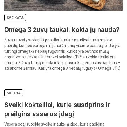
SVEIKATA
Omega 3 žuvų taukai: kokia jų nauda?
Žuvų taukai yra vieni iš populiariausių ir naudingiausių maisto
papildų, kuriuos vartoja milijonai žmonių visame pasaulyje. Jie yra
turtingi omega-3 riebalų rūgštimis, kurios yra būtinos mūsų
organizmo sveikatai ir gerovei palaikyti. Tačiau kokia tiksliai yra
omega-3 žuvų taukų nauda ir kaip pasirinkti geriausius papildus –
atsakome žemiau. Kas yra omega 3 riebalų rūgštys? Omega 3 […]
MITYBA
Sveiki kokteiliai, kurie sustiprins ir
prailgins vasaros įdegį
Vasara odai suteikia sveiką ir auksinį įdegį, kuris padidina