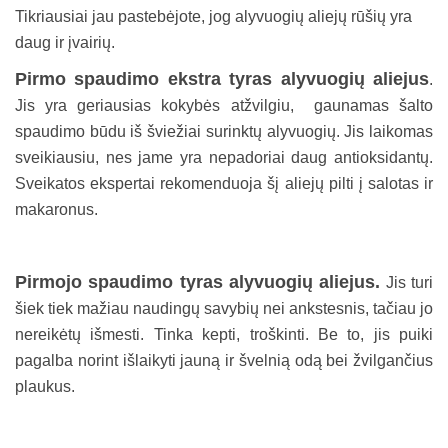
Tikriausiai jau pastebėjote, jog alyvuogių aliejų rūšių yra
daug ir įvairių.
Pirmo spaudimo ekstra tyras alyvuogių aliejus
.
Jis yra geriausias kokybės atžvilgiu, gaunamas šalto
spaudimo būdu iš šviežiai surinktų alyvuogių. Jis laikomas
sveikiausiu, nes jame yra nepadoriai daug antioksidantų.
Sveikatos ekspertai rekomenduoja šį aliejų pilti į salotas ir
makaronus.
Pirmojo spaudimo tyras alyvuogių aliejus.
Jis turi
šiek tiek mažiau naudingų savybių nei ankstesnis, tačiau jo
nereikėtų išmesti. Tinka kepti, troškinti. Be to, jis puiki
pagalba norint išlaikyti jauną ir švelnią odą bei žvilgančius
plaukus.