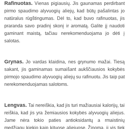
Rafinuotas.
Vienas pigiausių. Jis gaunamas perdirbant
pirmo spaudimo alyvuogių aliejų, kad būtų pašalintas jo
natūralus rūgštingumas. Dėl to, kad buvo rafinuotas, jis
praranda savo pradinį skonį ir aromatą. Galite jį naudoti
gaminant maistą, tačiau nerekomenduojama jo dėti į
salotas.
Grynas.
Jo vardas klaidina, nes grynumo mažai. Tiesą
sakant, jis gaminamas sumaišant aukščiausios kokybės
pirmojo spaudimo alyvuogių aliejų su rafinuotu. Jis taip pat
nerekomenduojamas salotoms.
Lengvas.
Tai nereiškia, kad jis turi mažiausiai kalorijų, tai
reiškia, kad jis yra žemiausios kokybės alyvuogių aliejus.
Jame nėra tokio paties antioksidantų a rmaistinių
medžiagų kiekio kaip kituose aliejuose. Žinoma, jį vis tiek