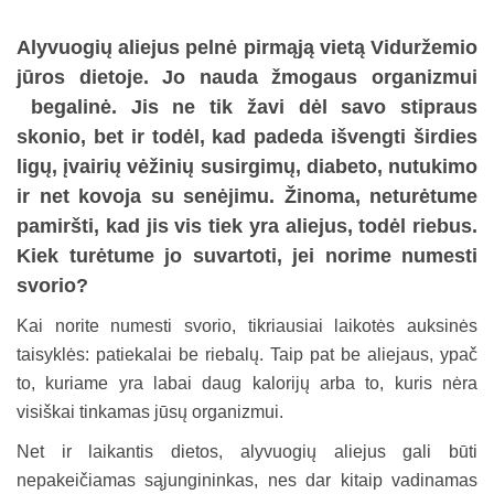
Alyvuogių aliejus pelnė pirmąją vietą Viduržemio
jūros dietoje. Jo nauda žmogaus organizmui
begalinė. Jis ne tik žavi dėl savo stipraus
skonio, bet ir todėl, kad padeda išvengti širdies
ligų, įvairių vėžinių susirgimų, diabeto, nutukimo
ir net kovoja su senėjimu. Žinoma, neturėtume
pamiršti, kad jis vis tiek yra aliejus, todėl riebus.
Kiek turėtume jo suvartoti, jei norime numesti
svorio?
Kai norite numesti svorio, tikriausiai laikotės auksinės
taisyklės: patiekalai be riebalų. Taip pat be aliejaus, ypač
to, kuriame yra labai daug kalorijų arba to, kuris nėra
visiškai tinkamas jūsų organizmui.
Net ir laikantis dietos, alyvuogių aliejus gali būti
nepakeičiamas sąjungininkas, nes dar kitaip vadinamas