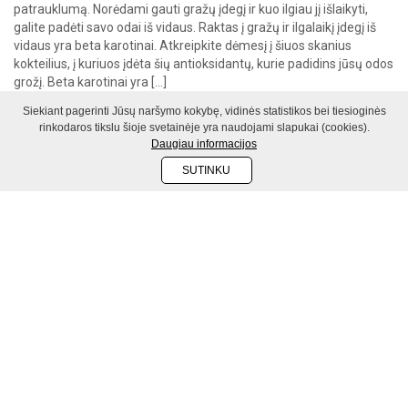
patrauklumą. Norėdami gauti gražų įdegį ir kuo ilgiau jį išlaikyti,
galite padėti savo odai iš vidaus. Raktas į gražų ir ilgalaikį įdegį iš
vidaus yra beta karotinai. Atkreipkite dėmesį į šiuos skanius
kokteilius, į kuriuos įdėta šių antioksidantų, kurie padidins jūsų odos
grožį. Beta karotinai yra […]
Siekiant pagerinti Jūsų naršymo kokybę, vidinės statistikos bei tiesioginės
rinkodaros tikslu šioje svetainėje yra naudojami slapukai (cookies).
Daugiau informacijos
MITYBA
SUTINKU
DALINTIS
10 priežasčių, kodėl turėtumėte
įtraukti avokadą į savo dienos racioną
Skanūs, universalūs ir teikiantys naudos sveikatai, avokadai yra
puikus jūsų dietos papildymas. Nors jie turi daug riebalų ir kalorijų,
tačiau yra ypač maistingi. Dėl šilkinio minkštimo ir švelnaus skonio
jie puikiai tinka salotoms, sumuštiniams ir net desertams gaminti.
Štai 10 priežasčių, kurias turėtumėte prisiminti kitą kartą eidami į
maisto prekių parduotuvę: Avokaduose yra sveikųjų riebalų. […]