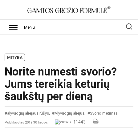
Meniu
MITYBA
Norite numesti svorio?
Jums tereikia keturių
šaukštų per dieną
#alyvuogių aliejaus rūšys,
#Alyvuogių aliejus,
#Svorio metimas
11443
Publikuotas 2019 30 liepos