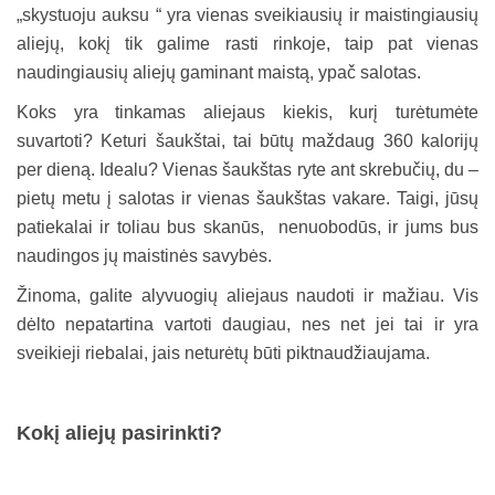
„skystuoju auksu “ yra vienas sveikiausių ir maistingiausių
aliejų, kokį tik galime rasti rinkoje, taip pat vienas
naudingiausių aliejų gaminant maistą, ypač salotas.
Koks yra tinkamas aliejaus kiekis, kurį turėtumėte
suvartoti? Keturi šaukštai, tai būtų maždaug 360 kalorijų
per dieną. Idealu? Vienas šaukštas ryte ant skrebučių, du –
pietų metu į salotas ir vienas šaukštas vakare. Taigi, jūsų
patiekalai ir toliau bus skanūs, nenuobodūs, ir jums bus
naudingos jų maistinės savybės.
Žinoma, galite alyvuogių aliejaus naudoti ir mažiau. Vis
dėlto nepatartina vartoti daugiau, nes net jei tai ir yra
sveikieji riebalai, jais neturėtų būti piktnaudžiaujama.
Kokį aliejų pasirinkti?