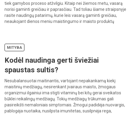
tiek gamybos proceso atžvilgiu. Kitaip nei žiemos metu, vasarą
norisi gaminti greičiau ir paprasčiau. Tad toliau šiame straipsnyje
rasite naudingų patarimų, kurie leis vasarą gaminti greičiau,
neaukojant dienos meniu maistingumo ir maisto produktų
įvairovės. […]
MITYBA
Kodėl naudinga gerti šviežiai
spaustas sultis?
Nesubalansuotai maitinantis, vartojant nepakankamą kiekį
maistinių medžiagų, nesirenkant įvairaus maisto, žmogaus
organizmui ilgainiui ima stigti vitaminų bei kitų gerai sveikatos
būklei reikalingų medžiagų. Tokių medžiagų trūkumas gali
pasireikšti nemaloniais simptomais. Žmogui padidėja nuovargis,
pablogėja nuotaika, nusilpsta imunitetas, susilpnėja rega,
pablogėja odos, plaukų bei nagų būklė bei išvaizda. Pasireiškus
tokiems požymiams, dažniausiai keliaujama į vaistinę ir […]