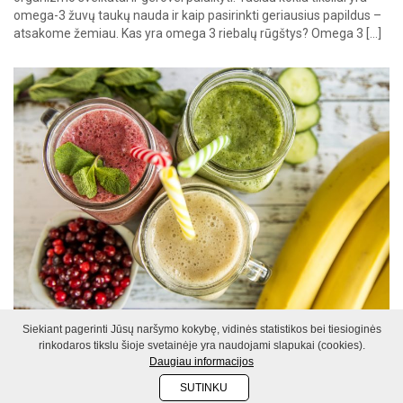
omega-3 žuvų taukų nauda ir kaip pasirinkti geriausius papildus –
atsakome žemiau. Kas yra omega 3 riebalų rūgštys? Omega 3 […]
Siekiant pagerinti Jūsų naršymo kokybę, vidinės statistikos bei tiesioginės
MITYBA
rinkodaros tikslu šioje svetainėje yra naudojami slapukai (cookies).
Daugiau informacijos
Sveiki kokteiliai, kurie sustiprins ir
SUTINKU
DALINTIS