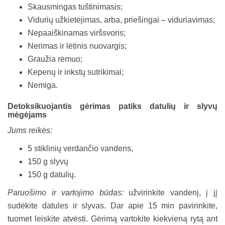
Skausmingas tuštinimasis;
Vidurių užkietėjimas, arba, priešingai – viduriavimas;
Nepaaiškinamas viršsvoris;
Nerimas ir lėtinis nuovargis;
Graužia rėmuo;
Kepenų ir inkstų sutrikimai;
Nemiga.
Detoksikuojantis gėrimas patiks datulių ir slyvų
mėgėjams
Jums reikės:
5 stiklinių verdančio vandens,
150 g slyvų
150 g datulių.
Paruošimo ir vartojimo būdas:
užvirinkite vandenį, į jį
sudėkite datules ir slyvas. Dar apie 15 min pavirinkite,
tuomet leiskite atvėsti. Gėrimą vartokite kiekvieną rytą ant