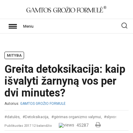
Meniu
MITYBA
Greita detoksikacija: kaip
išvalyti žarnyną vos per
dvi minutes?
Autorius:
GAMTOS GROŽIO FORMULĖ
#datulės,
#Detoksikacija,
#gėrimas organizmo valymui,
#slyvos,
#žarny
45287
Publikuotas 2017 12 balandžio