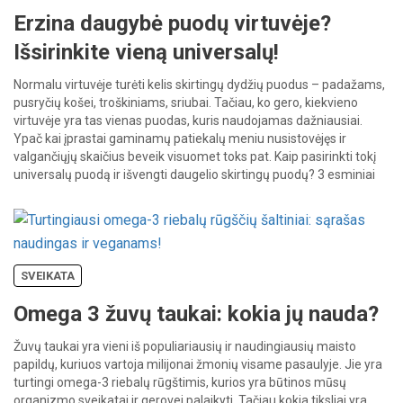
Erzina daugybė puodų virtuvėje?
Išsirinkite vieną universalų!
Normalu virtuvėje turėti kelis skirtingų dydžių puodus – padažams,
pusryčių košei, troškiniams, sriubai. Tačiau, ko gero, kiekvieno
virtuvėje yra tas vienas puodas, kuris naudojamas dažniausiai.
Ypač kai įprastai gaminamų patiekalų meniu nusistovėjęs ir
valgančiųjų skaičius beveik visuomet toks pat. Kaip pasirinkti tokį
universalų puodą ir išvengti daugelio skirtingų puodų? 3 esminiai
kriterijai. 1. Suderinamumas su […]
SVEIKATA
Omega 3 žuvų taukai: kokia jų nauda?
Žuvų taukai yra vieni iš populiariausių ir naudingiausių maisto
papildų, kuriuos vartoja milijonai žmonių visame pasaulyje. Jie yra
turtingi omega-3 riebalų rūgštimis, kurios yra būtinos mūsų
organizmo sveikatai ir gerovei palaikyti. Tačiau kokia tiksliai yra