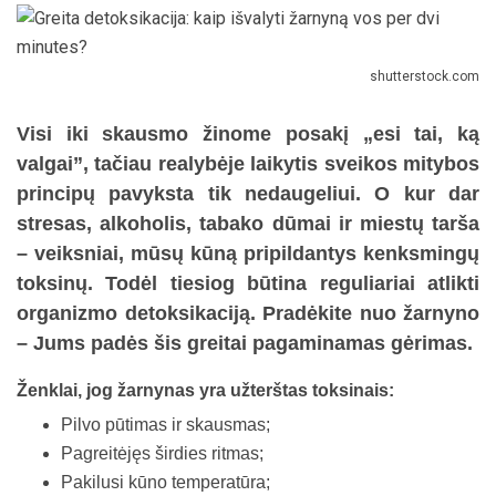
shutterstock.com
Visi iki skausmo žinome posakį „esi tai, ką
valgai”, tačiau realybėje laikytis sveikos mitybos
principų pavyksta tik nedaugeliui. O kur dar
stresas, alkoholis, tabako dūmai ir miestų tarša
– veiksniai, mūsų kūną pripildantys kenksmingų
toksinų. Todėl tiesiog būtina reguliariai atlikti
organizmo detoksikaciją. Pradėkite nuo žarnyno
– Jums padės šis greitai pagaminamas gėrimas.
Ženklai, jog žarnynas yra užterštas toksinais:
Pilvo pūtimas ir skausmas;
Pagreitėjęs širdies ritmas;
Pakilusi kūno temperatūra;