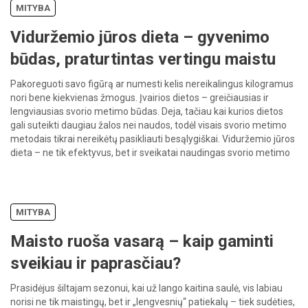
MITYBA
Viduržemio jūros dieta – gyvenimo
būdas, praturtintas vertingu maistu
Pakoreguoti savo figūrą ar numesti kelis nereikalingus kilogramus
nori bene kiekvienas žmogus. Įvairios dietos – greičiausias ir
lengviausias svorio metimo būdas. Deja, tačiau kai kurios dietos
gali suteikti daugiau žalos nei naudos, todėl visais svorio metimo
metodais tikrai nereikėtų pasikliauti besąlygiškai. Viduržemio jūros
dieta – ne tik efektyvus, bet ir sveikatai naudingas svorio metimo
būdas, […]
MITYBA
Maisto ruoša vasarą – kaip gaminti
sveikiau ir paprasčiau?
Prasidėjus šiltajam sezonui, kai už lango kaitina saulė, vis labiau
norisi ne tik maistingų, bet ir „lengvesnių“ patiekalų – tiek sudėties,