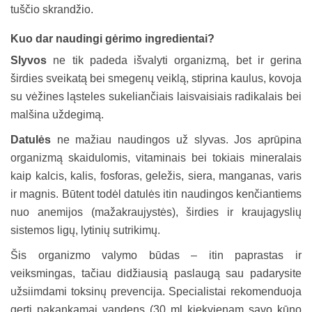
tuščio skrandžio.
Kuo dar naudingi gėrimo ingredientai?
Slyvos
ne tik padeda išvalyti organizmą, bet ir gerina
širdies sveikatą bei smegenų veiklą, stiprina kaulus, kovoja
su vėžines ląsteles sukeliančiais laisvaisiais radikalais bei
malšina uždegimą.
Datulės
ne mažiau naudingos už slyvas. Jos aprūpina
organizmą skaidulomis, vitaminais bei tokiais mineralais
kaip kalcis, kalis, fosforas, geležis, siera, manganas, varis
ir magnis. Būtent todėl datulės itin naudingos kenčiantiems
nuo anemijos (mažakraujystės), širdies ir kraujagyslių
sistemos ligų, lytinių sutrikimų.
Šis organizmo valymo būdas – itin paprastas ir
veiksmingas, tačiau didžiausią paslaugą sau padarysite
užsiimdami toksinų prevencija. Specialistai rekomenduoja
gerti pakankamai vandens (30 ml kiekvienam savo kūno