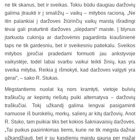
ne tik skanus, bet ir sveikas. Tokiu būdu daugiau daržovių
galima įtraukti ir į smaližių – vaikų – mitybos racioną. „Ne
itin palankiai į daržoves žiūrinčių vaikų maistą išradingi
tėvai gali praturtinti daržoves „slėpdami“ maiste. Į blynus
įtarkuota cukinija ar daržovėmis pagardinta kiaušinienė
taps ne tik gardesniu, bet ir sveikesniu patiekalu. Sveikos
mitybos įpročiai pradedami formuoti jau ankstyvoje
vaikystėje, todėl labai svarbu vaikui teikti žinių, kas yra
sveika mityba. Reikia jį išmokyti, kad daržoves valgyti yra
gerai“, – sako R. Stukas.
Mėgstantiems nuolat ką nors kramtyti, vietoje bulvių
traškučių ar kepintų riešutų puiki alternatyva – daržovių
traškučiai. Tokį užkandį galima lengvai pasigaminti
namuose iš burokėlių, morkų, salierų ar kitų daržovių. Anot
R. Stuko, tam puikiai tiks bet kokios šakniavaisių daržovės.
„Tai puikus pasirinkimas tiems, kurie ne tik mėgsta dažnai
užkandžiauti, bet ir su kasdieniu maistu gauna per mažai