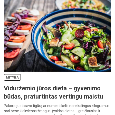
MITYBA
Viduržemio jūros dieta – gyvenimo
būdas, praturtintas vertingu maistu
Pakoreguoti savo figūrą ar numesti kelis nereikalingus kilogramus
nori bene kiekvienas žmogus. Įvairios dietos – greičiausias ir