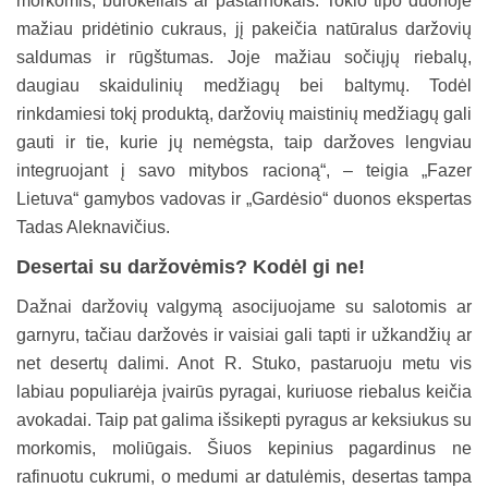
morkomis, burokėliais ar pastarnokais. Tokio tipo duonoje
mažiau pridėtinio cukraus, jį pakeičia natūralus daržovių
saldumas ir rūgštumas. Joje mažiau sočiųjų riebalų,
daugiau skaidulinių medžiagų bei baltymų. Todėl
rinkdamiesi tokį produktą, daržovių maistinių medžiagų gali
gauti ir tie, kurie jų nemėgsta, taip daržoves lengviau
integruojant į savo mitybos racioną“, – teigia „Fazer
Lietuva“ gamybos vadovas ir „Gardėsio“ duonos ekspertas
Tadas Aleknavičius.
Desertai su daržovėmis? Kodėl gi ne!
Dažnai daržovių valgymą asocijuojame su salotomis ar
garnyru, tačiau daržovės ir vaisiai gali tapti ir užkandžių ar
net desertų dalimi. Anot R. Stuko, pastaruoju metu vis
labiau populiarėja įvairūs pyragai, kuriuose riebalus keičia
avokadai. Taip pat galima išsikepti pyragus ar keksiukus su
morkomis, moliūgais. Šiuos kepinius pagardinus ne
rafinuotu cukrumi, o medumi ar datulėmis, desertas tampa