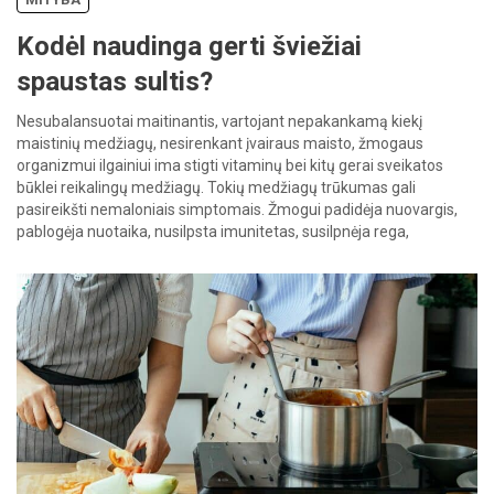
Kodėl naudinga gerti šviežiai
spaustas sultis?
Nesubalansuotai maitinantis, vartojant nepakankamą kiekį
maistinių medžiagų, nesirenkant įvairaus maisto, žmogaus
organizmui ilgainiui ima stigti vitaminų bei kitų gerai sveikatos
būklei reikalingų medžiagų. Tokių medžiagų trūkumas gali
pasireikšti nemaloniais simptomais. Žmogui padidėja nuovargis,
pablogėja nuotaika, nusilpsta imunitetas, susilpnėja rega,
pablogėja odos, plaukų bei nagų būklė bei išvaizda. Pasireiškus
tokiems požymiams, dažniausiai keliaujama į vaistinę ir […]