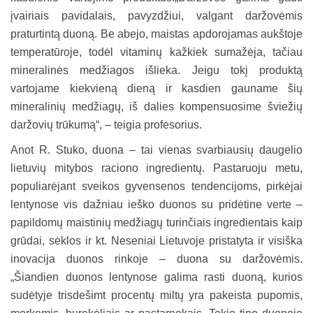
įvairiais pavidalais, pavyzdžiui, valgant daržovėmis
praturtintą duoną. Be abejo, maistas apdorojamas aukštoje
temperatūroje, todėl vitaminų kažkiek sumažėja, tačiau
mineralinės medžiagos išlieka. Jeigu tokį produktą
vartojame kiekvieną dieną ir kasdien gauname šių
mineralinių medžiagų, iš dalies kompensuosime šviežių
daržovių trūkumą“, – teigia profesorius.
Anot R. Stuko, duona – tai vienas svarbiausių daugelio
lietuvių mitybos raciono ingredientų. Pastaruoju metu,
populiarėjant sveikos gyvensenos tendencijoms, pirkėjai
lentynose vis dažniau ieško duonos su pridėtine verte –
papildomų maistinių medžiagų turinčiais ingredientais kaip
grūdai, sėklos ir kt. Neseniai Lietuvoje pristatyta ir visiška
inovacija duonos rinkoje – duona su daržovėmis.
„Šiandien duonos lentynose galima rasti duoną, kurios
sudėtyje trisdešimt procentų miltų yra pakeista pupomis,