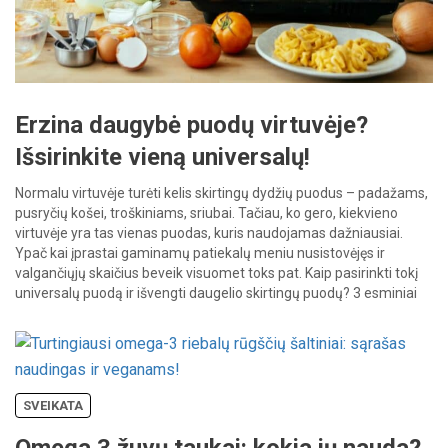
Erzina daugybė puodų virtuvėje?
Išsirinkite vieną universalų!
Normalu virtuvėje turėti kelis skirtingų dydžių puodus – padažams,
pusryčių košei, troškiniams, sriubai. Tačiau, ko gero, kiekvieno
virtuvėje yra tas vienas puodas, kuris naudojamas dažniausiai.
Ypač kai įprastai gaminamų patiekalų meniu nusistovėjęs ir
valgančiųjų skaičius beveik visuomet toks pat. Kaip pasirinkti tokį
universalų puodą ir išvengti daugelio skirtingų puodų? 3 esminiai
kriterijai. 1. Suderinamumas su […]
SVEIKATA