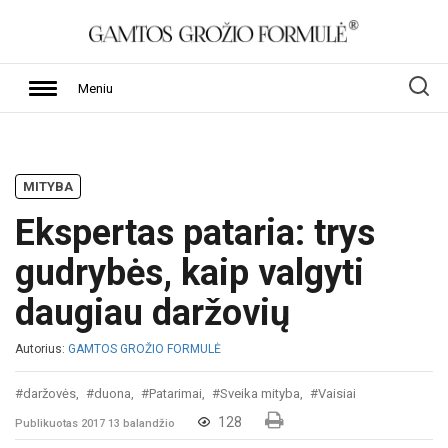
Meniu
MITYBA
Ekspertas pataria: trys
gudrybės, kaip valgyti
daugiau daržovių
Autorius:
GAMTOS GROŽIO FORMULĖ
#daržovės,
#duona,
#Patarimai,
#Sveika mityba,
#Vaisiai
128
Publikuotas 2017 13 balandžio