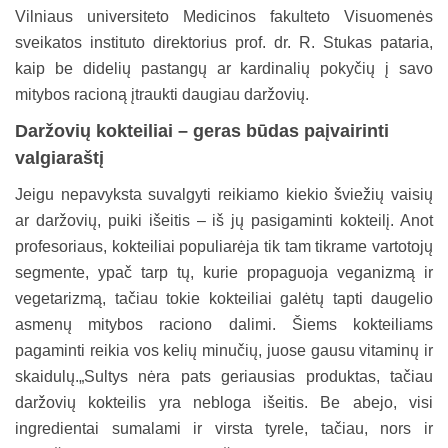
Vilniaus universiteto Medicinos fakulteto Visuomenės
sveikatos instituto direktorius prof. dr. R. Stukas pataria,
kaip be didelių pastangų ar kardinalių pokyčių į savo
mitybos racioną įtraukti daugiau daržovių.
Daržovių kokteiliai – geras būdas paįvairinti
valgiaraštį
Jeigu nepavyksta suvalgyti reikiamo kiekio šviežių vaisių
ar daržovių, puiki išeitis – iš jų pasigaminti kokteilį. Anot
profesoriaus, kokteiliai populiarėja tik tam tikrame vartotojų
segmente, ypač tarp tų, kurie propaguoja veganizmą ir
vegetarizmą, tačiau tokie kokteiliai galėtų tapti daugelio
asmenų mitybos raciono dalimi. Šiems kokteiliams
pagaminti reikia vos kelių minučių, juose gausu vitaminų ir
skaidulų.„Sultys nėra pats geriausias produktas, tačiau
daržovių kokteilis yra nebloga išeitis. Be abejo, visi
ingredientai sumalami ir virsta tyrele, tačiau, nors ir