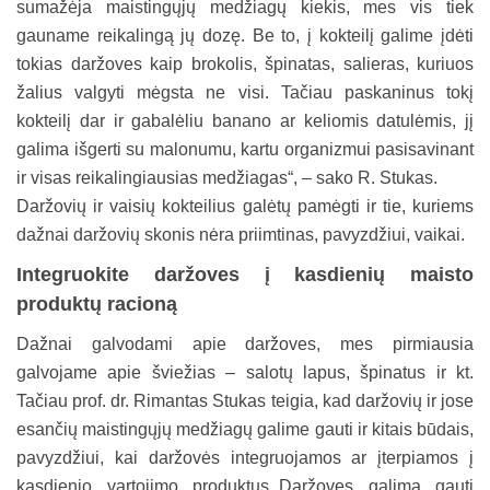
sumažėja maistingųjų medžiagų kiekis, mes vis tiek
gauname reikalingą jų dozę. Be to, į kokteilį galime įdėti
tokias daržoves kaip brokolis, špinatas, salieras, kuriuos
žalius valgyti mėgsta ne visi. Tačiau paskaninus tokį
kokteilį dar ir gabalėliu banano ar keliomis datulėmis, jį
galima išgerti su malonumu, kartu organizmui pasisavinant
ir visas reikalingiausias medžiagas“, – sako R. Stukas.
Daržovių ir vaisių kokteilius galėtų pamėgti ir tie, kuriems
dažnai daržovių skonis nėra priimtinas, pavyzdžiui, vaikai.
Integruokite daržoves į kasdienių maisto
produktų racioną
Dažnai galvodami apie daržoves, mes pirmiausia
galvojame apie šviežias – salotų lapus, špinatus ir kt.
Tačiau prof. dr. Rimantas Stukas teigia, kad daržovių ir jose
esančių maistingųjų medžiagų galime gauti ir kitais būdais,
pavyzdžiui, kai daržovės integruojamos ar įterpiamos į
kasdienio vartojimo produktus.„Daržoves galima gauti