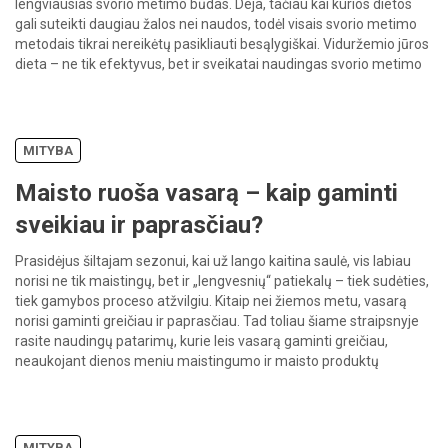
lengviausias svorio metimo būdas. Deja, tačiau kai kurios dietos
gali suteikti daugiau žalos nei naudos, todėl visais svorio metimo
metodais tikrai nereikėtų pasikliauti besąlygiškai. Viduržemio jūros
dieta – ne tik efektyvus, bet ir sveikatai naudingas svorio metimo
būdas, […]
MITYBA
Maisto ruoša vasarą – kaip gaminti
sveikiau ir paprasčiau?
Prasidėjus šiltajam sezonui, kai už lango kaitina saulė, vis labiau
norisi ne tik maistingų, bet ir „lengvesnių“ patiekalų – tiek sudėties,
tiek gamybos proceso atžvilgiu. Kitaip nei žiemos metu, vasarą
norisi gaminti greičiau ir paprasčiau. Tad toliau šiame straipsnyje
rasite naudingų patarimų, kurie leis vasarą gaminti greičiau,
neaukojant dienos meniu maistingumo ir maisto produktų
įvairovės. […]
MITYBA