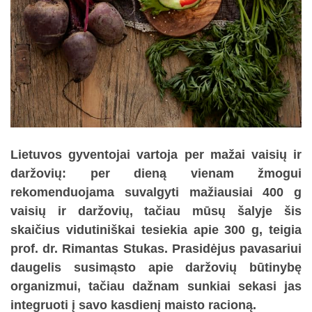
Lietuvos gyventojai vartoja per mažai vaisių ir
daržovių: per dieną vienam žmogui
rekomenduojama suvalgyti mažiausiai 400 g
vaisių ir daržovių, tačiau mūsų šalyje šis
skaičius vidutiniškai tesiekia apie 300 g, teigia
prof. dr. Rimantas Stukas. Prasidėjus pavasariui
daugelis susimąsto apie daržovių būtinybę
organizmui, tačiau dažnam sunkiai sekasi jas
integruoti į savo kasdienį maisto racioną.