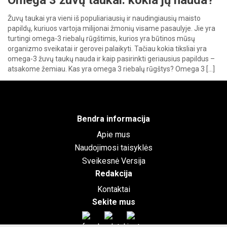
Omega 3 žuvų taukai: kokia jų nauda?
Žuvų taukai yra vieni iš populiariausių ir naudingiausių maisto
papildų, kuriuos vartoja milijonai žmonių visame pasaulyje. Jie yra
turtingi omega-3 riebalų rūgštimis, kurios yra būtinos mūsų
organizmo sveikatai ir gerovei palaikyti. Tačiau kokia tiksliai yra
omega-3 žuvų taukų nauda ir kaip pasirinkti geriausius papildus –
atsakome žemiau. Kas yra omega 3 riebalų rūgštys? Omega 3 […]
Bendra informacija
Apie mus
Naudojimosi taisyklės
Sveikesnė Versija
Redakcija
Kontaktai
Sekite mus