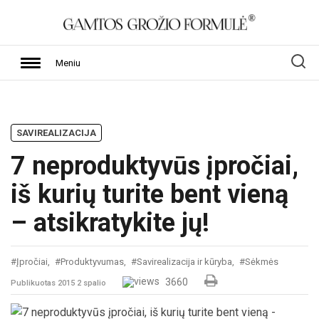
Meniu
SAVIREALIZACIJA
7 neproduktyvūs įpročiai,
iš kurių turite bent vieną
– atsikratykite jų!
#Įpročiai,
#Produktyvumas,
#Savirealizacija ir kūryba,
#Sėkmės
3660
Publikuotas 2015 2 spalio