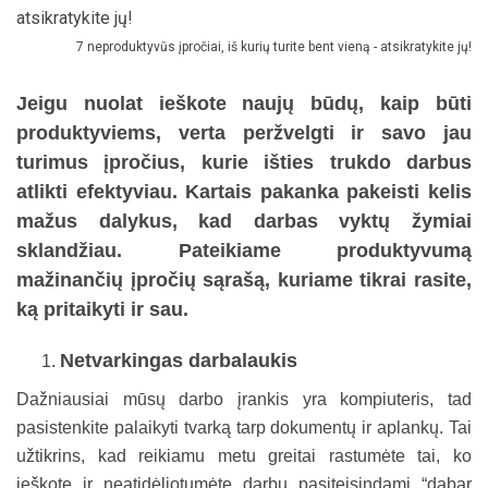
7 neproduktyvūs įpročiai, iš kurių turite bent vieną - atsikratykite jų!
Jeigu nuolat ieškote naujų būdų, kaip būti
produktyviems, verta peržvelgti ir savo jau
turimus įpročius, kurie išties trukdo darbus
atlikti efektyviau. Kartais pakanka pakeisti kelis
mažus dalykus, kad darbas vyktų žymiai
sklandžiau. Pateikiame produktyvumą
mažinančių įpročių sąrašą, kuriame tikrai rasite,
ką pritaikyti ir sau.
Netvarkingas darbalaukis
Dažniausiai mūsų darbo įrankis yra kompiuteris, tad
pasistenkite palaikyti tvarką tarp dokumentų ir aplankų. Tai
užtikrins, kad reikiamu metu greitai rastumėte tai, ko
ieškote ir neatidėliotumėte darbų pasiteisindami “dabar