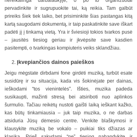
nereikalinga darbalaukyje, o po to organizuotai
pervadinkite ir sugrupuokite tai, ką reikia. Tam galbūt
prireiks šiek tiek laiko, bet prisiminkite šias pastangas kitą
kartą saugodami dokumentą, ir taip paskatinkite save iškart
padėti jį į tinkamą vietą. Yra ir šviesioji tokios tvarkos pusė
– jausitės tiesiog geriau ir įkvėpsite save kasdien
pasitempti, o tvarkingas kompiuteris veiks sklandžiau.
Įkvepiančios dainos paieškos
Jeigu mėgstate dirbdami fone girdėti muziką, turbūt esate
susidūrę ir su situacija, kada vis šokinėjate per dainas,
ieškodami “tos vienintelės”. Išties, muzika padeda
susikaupti, mažinti stresą bei atsiriboti nuo aplinkos
šurmulio. Tačiau reikėtų nustoti gaišti laiką ieškant kažko,
kas būtų tinkamiausia – juk taip muzika, o ne darbas
atsiduria Jūsų dėmesio centre. Venkite blaškymosi ir
klausykite muziką be vokalo – puikiai tiks džiazas ar
klasika. Prieš sakydami “ne” tiesiog pabandykite ir