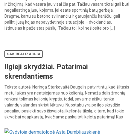
ir žinojimą, kad vasara jau visai čia pat. Tačiau vasara tikrai gali būti
negailestinga jūsų kojoms, jei esate sportinių batų gerbėja.
Drėgmė, kartu su betono svilinančiu ir garuojančiu karščiu, gali
palikti jūsų kojas nepavydėtinoje situacijoje – dvokiančias,
ištinusias ir pažeistas pūslių. Tačiau tol, kol nešiosite oro […]
SAVIREALIZACIJA
Ilgieji skrydžiai. Patarimai
skrendantiems
Teksto autorė: Neringa Starkovaitė Daugelis patvirtintų, kad šiltasis
metų laikas yra neatsiejamas nuo kelionių. Nemaža dalis žmonių
renkasi tolimas kelionių kryptis, todėl, savaime aišku, tenka
valandų valandas skristi lėktuvu. Nuostabu yra po ilgo skrydžio
pagaliau pasiekti savo išsvajotąjį kelionės tikslą, o tam, kad tokie
skrydžiai neapkarstų, kviečiame paskaityti keletą patarimų! Kas
yra vadinamieji ilgi skrydžiai? […]