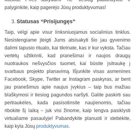
palyginkite, kaip pagerėjo Jūsų produktyvumas!
Statusas “Prisijungęs”
Taip, vėlgi apie visur linksniuojamus socialinius tinklus.
Nesistengiame įteigti Jums atsisakyti šio jau gyvenimo
dalimi tapusio ritualo, kai tikrinate, kas ir kur vyksta. Tačiau
vertėtų užtikrinti, kad pranešimai ir naujos draugų
nuotraukos nešvysčios tuomet, kai būsite įsitraukę į
svarbaus projekto planavimą. Išjunkite visas asmenines
Facebook, Skype, Twitter ar Instagram paskyras, ar bent
jau pranešimus apie naujus įvykius – taip bus mažiau
blaškymosi ir tiesiog pagundos naršyti. Galite paskirti sau
pertraukėles, kada pasisotinsite naujienomis, tačiau
ribokite šį laiką – juk visi žinome, kaip lengva pasiklysti
virtualiame pasaulyje! Pabandykite planuoti ir stebėkite,
kaip kyla Jūsų
produktyvumas.