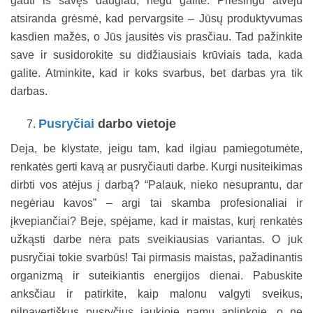
gauti iš savęs daugiau, negu galite. Priešingu atveju
atsiranda grėsmė, kad pervargsite – Jūsų produktyvumas
kasdien mažės, o Jūs jausitės vis prasčiau. Tad pažinkite
save ir susidorokite su didžiausiais krūviais tada, kada
galite. Atminkite, kad ir koks svarbus, bet darbas yra tik
darbas.
Pusryčiai
darbo vietoje
Deja, be klystate, jeigu tam, kad ilgiau pamiegotumėte,
renkatės gerti kavą ar pusryčiauti darbe. Kurgi nusiteikimas
dirbti vos atėjus į darbą? “Palauk, nieko nesuprantu, dar
negėriau kavos” – argi tai skamba profesionaliai ir
įkvepiančiai? Beje, spėjame, kad ir maistas, kurį renkatės
užkąsti darbe nėra pats sveikiausias variantas. O juk
pusryčiai tokie svarbūs! Tai pirmasis maistas, pažadinantis
organizmą ir suteikiantis energijos dienai. Pabuskite
anksčiau ir patirkite, kaip malonu valgyti sveikus,
pilnavertiškus pusryčius jaukioje namų aplinkoje, o ne