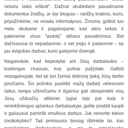
neturiu laiko ieškoti”. Dažnai skubėdami pavadiname
dokumentus žodžių, ar dar blogiau – raidžių kratiniu, kuris,
pripažinkime, ne visada informatyvus. Žinoma, galbūt tuo
metu skubame ir pagalvojame, kad ateis laikas ir
pakeisime visus “asdskj” stiliaus pavadinimus. Bet
dažniausiai to nepadarome, o net jeigu ir padarome – tai
jau dvigubas darbas, kurio galėjome išvengti.
Negalvokite, kad beprotybė ant Jūsų darbalaukio –
tvarkingas chaosas, kurį puikiai pažįstate. Galbūt
nepagalvojate, bet tai turi žymiai didesnę įtaką Jūsų darbo
įpročiams. Šis polinkis pasilikti mažą darbelį vėlesniam
laikui, tampa užkrečiamu ir ilgainiui gali atsispindėti visų
Jūsų užduočių atlikime: lygiai taip pat kaip ir
nereikšmingus aplankus darbalaukyje, galite pradėti kaupti
ir galiausiai pamiršti smulkius darbus. Juk nenorite tokios
(ne)kokybės? Tad pirmiausia tiesiog ištrinkite tai, kas