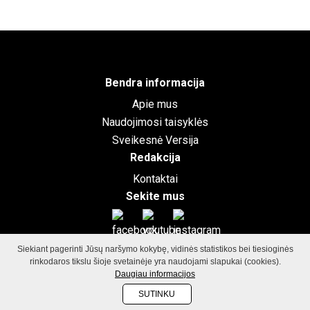
Bendra informacija
Apie mus
Naudojimosi taisyklės
Sveikesnė Versija
Redakcija
Kontaktai
Sekite mus
Siekiant pagerinti Jūsų naršymo kokybę, vidinės statistikos bei tiesioginės
©2026
GamtosGrozioFormule.lt
Visos teisės saugomos.
Svetainių
rinkodaros tikslu šioje svetainėje yra naudojami slapukai (cookies).
Daugiau informacijos
kūrimas: Vilniaus dizaino biuras
SUTINKU