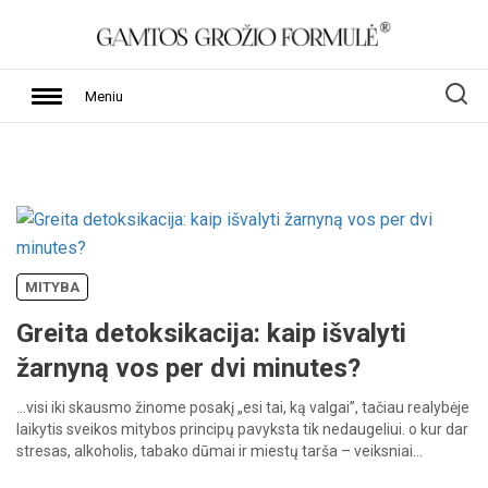
Meniu
MITYBA
Greita detoksikacija: kaip išvalyti
žarnyną vos per dvi minutes?
…visi
iki
skausmo
žinome
posakį
„esi
tai,
ką
valgai”,
tačiau
realybėje
laikytis
sveikos
mitybos
principų
pavyksta
tik
nedaugeliui.
o
kur
dar
stresas,
alkoholis,
tabako
dūmai
ir
miestų
tarša
–
veiksniai…