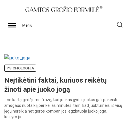
Meniu
PSICHOLOGIJA
Neįtikėtini faktai, kuriuos reikėtų
žinoti apie juoko jogą
…ne
kartą
girdėjome
frazę,
kad
juokas
gydo.
juokas
gali
pakeisti
žmogaus
nuotaiką
per
kelias
minutes.
tam,
kad
juoktumeisi
iš
visų
jėgų
nereikia
net
geros
kompanijos.
egzistuoja
juoko
joga.
kas
yra
ju…