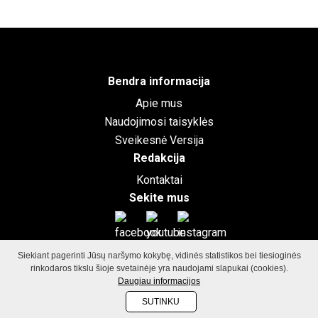
Bendra informacija
Apie mus
Naudojimosi taisyklės
Sveikesnė Versija
Redakcija
Kontaktai
Sekite mus
Siekiant pagerinti Jūsų naršymo kokybę, vidinės statistikos bei tiesioginės
©2026
GamtosGrozioFormule.lt
Visos teisės saugomos.
Svetainių
rinkodaros tikslu šioje svetainėje yra naudojami slapukai (cookies).
kūrimas: Vilniaus dizaino biuras
Daugiau informacijos
SUTINKU