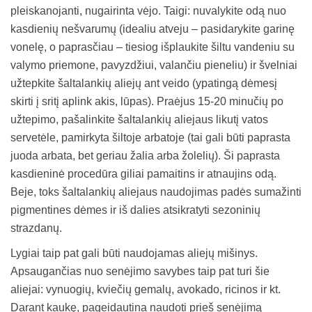
pleiskanojanti, nugairinta vėjo. Taigi: nuvalykite odą nuo
kasdienių nešvarumų (idealiu atveju – pasidarykite garinę
vonelę, o paprasčiau – tiesiog išplaukite šiltu vandeniu su
valymo priemone, pavyzdžiui, valančiu pieneliu) ir švelniai
užtepkite šaltalankių aliejų ant veido (ypatingą dėmesį
skirti į sritį aplink akis, lūpas). Praėjus 15-20 minučių po
užtepimo, pašalinkite šaltalankių aliejaus likutį vatos
servetėle, pamirkyta šiltoje arbatoje (tai gali būti paprasta
juoda arbata, bet geriau žalia arba žolelių). Ši paprasta
kasdieninė procedūra giliai pamaitins ir atnaujins odą.
Beje, toks šaltalankių aliejaus naudojimas padės sumažinti
pigmentines dėmes ir iš dalies atsikratyti sezoninių
strazdanų.
Lygiai taip pat gali būti naudojamas aliejų mišinys.
Apsaugančias nuo senėjimo savybes taip pat turi šie
aliejai: vynuogių, kviečių gemalų, avokado, ricinos ir kt.
Darant kaukę, pageidautina naudoti prieš senėjimą