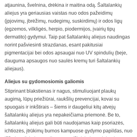
atjaunina, švelnina, drėkina ir maitina odą. Šaltalankių
aliejus yra geriausias vaistas nuo odos pažeidimų
(įpjovimų, įbrėžimų, nudegimų, suskirdimų) ir odos ligų
(egzemos, vilkligės, herpio, piodermijos, įvairių tipų
dermatito) gydymui. Taip pat šaltalankių aliejus naudingas
norint pašviesinti strazdanas, esant pakitusiai
pigmentacijai bei odos apsaugai nuo UV spindulių (beje,
dauguma apsaugos nuo saulės kremų turi šaltalankių
aliejaus).
Aliejus su gydomosiomis galiomis
Stiprinant blakstienas ir nagus, stimuliuojant plaukų
augimą, lūpų priežiūrai, raukšlių prevencijai, kovai su
spuogais ir inkštirais – šiems ir daugeliui kitų atvejų
šaltalankių aliejus yra nepakeičiama priemonė. Be to,
šaltalankių aliejus gali būti naudojamas kaip psoriazės,
ichtiozės, įtrūkimų burnos kampuose gydymo papildas, nuo