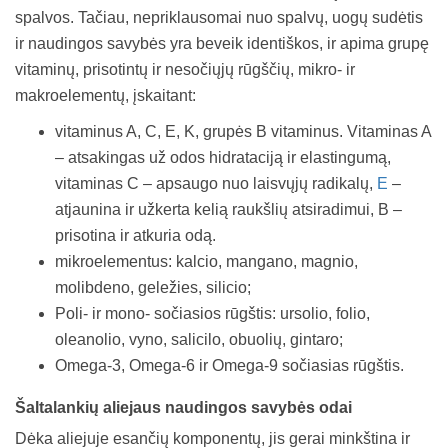
spalvos. Tačiau, nepriklausomai nuo spalvų, uogų sudėtis
ir naudingos savybės yra beveik identiškos, ir apima grupę
vitaminų, prisotintų ir nesočiųjų rūgščių, mikro- ir
makroelementų, įskaitant:
vitaminus A, C, E, K, grupės B vitaminus. Vitaminas A
– atsakingas už odos hidrataciją ir elastingumą,
vitaminas C – apsaugo nuo laisvųjų radikalų,
E
–
atjaunina ir užkerta kelią raukšlių atsiradimui, B –
prisotina ir atkuria odą.
mikroelementus: kalcio, mangano, magnio,
molibdeno, geležies, silicio;
Poli- ir mono- sočiasios rūgštis: ursolio, folio,
oleanolio, vyno, salicilo, obuolių, gintaro;
Omega-3, Omega-6 ir Omega-9 sočiasias rūgštis.
Šaltalankių aliejaus naudingos savybės odai
Dėka aliejuje esančių komponentų, jis gerai minkština ir