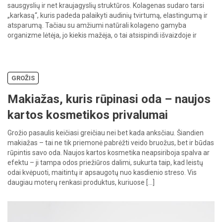
sausgyslių ir net kraujagyslių struktūros. Kolagenas sudaro tarsi
„karkasą“, kuris padeda palaikyti audinių tvirtumą, elastingumą ir
atsparumą. Tačiau su amžiumi natūrali kolageno gamyba
organizme lėtėja, jo kiekis mažėja, o tai atsispindi išvaizdoje ir
savijautoje. Ar tikrai kolageno vartojimas gali padėti […]
GROŽIS
Makiažas, kuris rūpinasi oda – naujos
kartos kosmetikos privalumai
Grožio pasaulis keičiasi greičiau nei bet kada anksčiau. Šiandien
makiažas – tai ne tik priemonė pabrėžti veido bruožus, bet ir būdas
rūpintis savo oda. Naujos kartos kosmetika neapsiriboja spalva ar
efektu – ji tampa odos priežiūros dalimi, sukurta taip, kad leistų
odai kvėpuoti, maitintų ir apsaugotų nuo kasdienio streso. Vis
daugiau moterų renkasi produktus, kuriuose […]