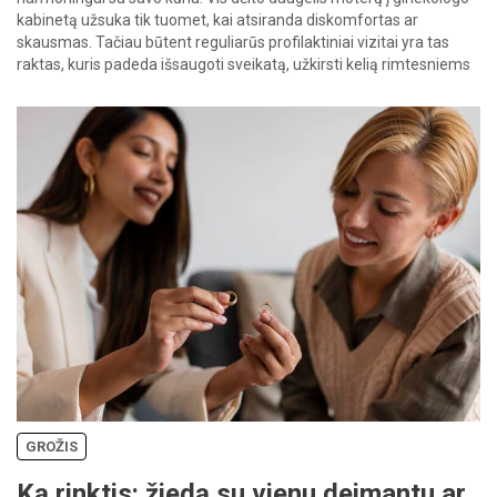
kabinetą užsuka tik tuomet, kai atsiranda diskomfortas ar
skausmas. Tačiau būtent reguliarūs profilaktiniai vizitai yra tas
raktas, kuris padeda išsaugoti sveikatą, užkirsti kelią rimtesniems
sutrikimams dar prieš jiems […]
GROŽIS
Ką rinktis: žiedą su vienu deimantu ar