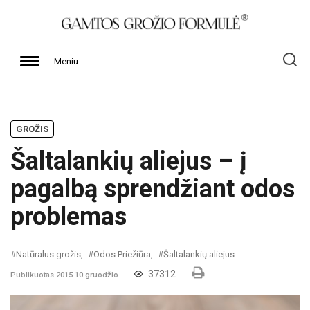
Meniu
GROŽIS
Šaltalankių aliejus – į
pagalbą sprendžiant odos
problemas
#Natūralus grožis,
#Odos Priežiūra,
#Šaltalankių aliejus
37312
Publikuotas 2015 10 gruodžio