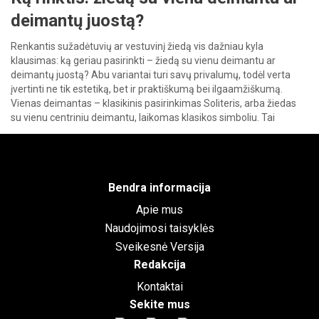
deimantų juostą?
Renkantis sužadėtuvių ar vestuvinį žiedą vis dažniau kyla
klausimas: ką geriau pasirinkti – žiedą su vienu deimantu ar
deimantų juostą? Abu variantai turi savų privalumų, todėl verta
įvertinti ne tik estetiką, bet ir praktiškumą bei ilgaamžiškumą.
Vienas deimantas – klasikinis pasirinkimas Soliteris, arba žiedas
su vienu centriniu deimantu, laikomas klasikos simboliu. Tai
paprastas, bet įspūdingas […]
Bendra informacija
Apie mus
Naudojimosi taisyklės
Sveikesnė Versija
Redakcija
Kontaktai
Sekite mus