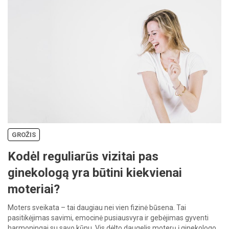
GROŽIS
Kodėl reguliarūs vizitai pas
ginekologą yra būtini kiekvienai
moteriai?
Moters sveikata – tai daugiau nei vien fizinė būsena. Tai
pasitikėjimas savimi, emocinė pusiausvyra ir gebėjimas gyventi
harmoningai su savo kūnu. Vis dėlto daugelis moterų į ginekologo