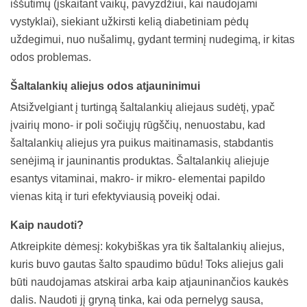
iššutimų (įskaitant vaikų, pavyzdžiui, kai naudojami
vystyklai), siekiant užkirsti kelią diabetiniam pėdų
uždegimui, nuo nušalimų, gydant terminį nudegimą, ir kitas
odos problemas.
Šaltalankių aliejus odos atjauninimui
Atsižvelgiant į turtingą šaltalankių aliejaus sudėtį, ypač
įvairių mono- ir poli sočiųjų rūgščių, nenuostabu, kad
šaltalankių aliejus yra puikus maitinamasis, stabdantis
senėjimą ir jauninantis produktas. Šaltalankių aliejuje
esantys vitaminai, makro- ir mikro- elementai papildo
vienas kitą ir turi efektyviausią poveikį odai.
Kaip naudoti?
Atkreipkite dėmesį: kokybiškas yra tik šaltalankių aliejus,
kuris buvo gautas šalto spaudimo būdu! Toks aliejus gali
būti naudojamas atskirai arba kaip atjauninančios kaukės
dalis. Naudoti jį gryną tinka, kai oda pernelyg sausa,