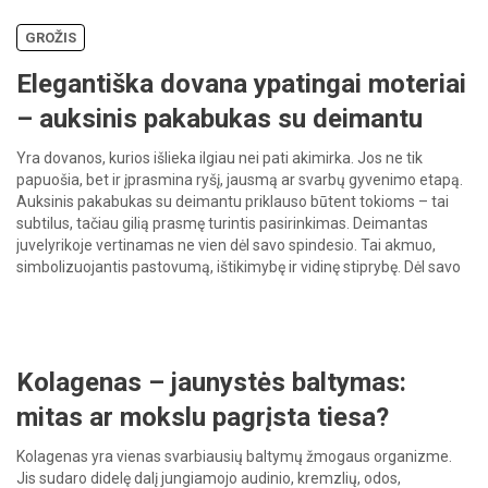
GROŽIS
Elegantiška dovana ypatingai moteriai
– auksinis pakabukas su deimantu
Yra dovanos, kurios išlieka ilgiau nei pati akimirka. Jos ne tik
papuošia, bet ir įprasmina ryšį, jausmą ar svarbų gyvenimo etapą.
Auksinis pakabukas su deimantu priklauso būtent tokioms – tai
subtilus, tačiau gilią prasmę turintis pasirinkimas. Deimantas
juvelyrikoje vertinamas ne vien dėl savo spindesio. Tai akmuo,
simbolizuojantis pastovumą, ištikimybę ir vidinę stiprybę. Dėl savo
ilgaamžiškumo […]
Kolagenas – jaunystės baltymas:
mitas ar mokslu pagrįsta tiesa?
Kolagenas yra vienas svarbiausių baltymų žmogaus organizme.
Jis sudaro didelę dalį jungiamojo audinio, kremzlių, odos,