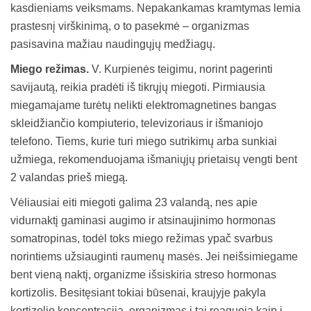
kasdieniams veiksmams. Nepakankamas kramtymas lemia
prastesnį virškinimą, o to pasekmė – organizmas
pasisavina mažiau naudingųjų medžiagų.
Miego režimas.
V. Kurpienės teigimu, norint pagerinti
savijautą, reikia pradėti iš tikrųjų miegoti. Pirmiausia
miegamajame turėtų nelikti elektromagnetines bangas
skleidžiančio kompiuterio, televizoriaus ir išmaniojo
telefono. Tiems, kurie turi miego sutrikimų arba sunkiai
užmiega, rekomenduojama išmaniųjų prietaisų vengti bent
2 valandas prieš miegą.
Vėliausiai eiti miegoti galima 23 valandą, nes apie
vidurnaktį gaminasi augimo ir atsinaujinimo hormonas
somatropinas, todėl toks miego režimas ypač svarbus
norintiems užsiauginti raumenų masės. Jei neišsimiegame
bent vieną naktį, organizme išsiskiria streso hormonas
kortizolis. Besitęsiant tokiai būsenai, kraujyje pakyla
kortizolio koncentracija, organizmas į tai reaguoja kaip į