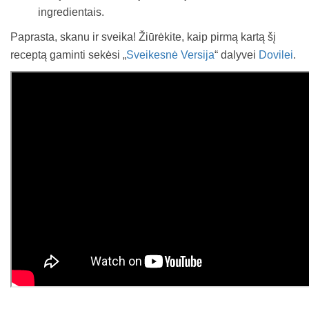
ingredientais.
Paprasta, skanu ir sveika! Žiūrėkite, kaip pirmą kartą šį
receptą gaminti sekėsi „
Sveikesnė Versija
“ dalyvei
Dovilei
.