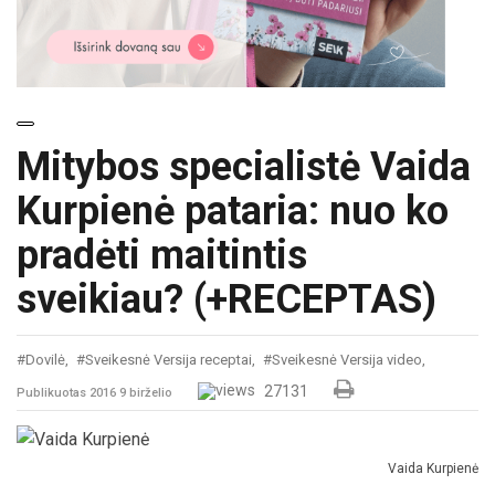
Mitybos specialistė Vaida
Kurpienė pataria: nuo ko
pradėti maitintis
sveikiau? (+RECEPTAS)
#Dovilė,
#Sveikesnė Versija receptai,
#Sveikesnė Versija video,
#Vaida Ku
27131
Publikuotas 2016 9 birželio
Vaida Kurpienė