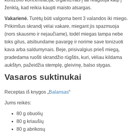
ženklą, kad reikia kaupti maisto atsargas.
Vakarienė.
Turėtų būti valgoma bent 3 valandos iki miego.
Prikimšus skrandį vėlai vakare, miegant jis spazmuoja
(nors skausmo ir nejaučiame), todėl miegas tampa nebe
toks gilus, atsibundame pavargę ir norime save tonizuoti
kava arba saldumynais. Beje, prisivalgius prieš miegą,
pradedama ruošti skrandžio rūgštis, kuri, vėliau kildama
aukštyn, pažeidžia stemplę, gleivinę, balso stygas.
Vasaros suktinukai
Receptas iš knygos „
Balansas
“
Jums reikės:
80 g obuolių
80 g kriaušių
80 g abrikosų