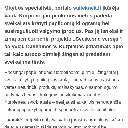
Mitybos specialistė, portalo
sulieknek.lt
įkūrėja
Vaida Kurpienė jau penkerius metus padeda
sveikai atsikratyti papildomų kilogramų bei
susireguliuoti valgymo įpročius. Pas ją lankėsi ir
žinių sėmėsi penki projekto „Sveikesnė versija”
dalyviai. Dalinamės V. Kurpienės patarimais apie
tai, kaip atrodo pirmieji žingsniai pradedant
sveikai maitintis.
Priešingai populiariems stereotipams, pirmieji žingsniai į
sveiką mitybą ir puikią savijautą – ne radikalus maistinės
vertės neturinčių produktų atsisakymas, o sąmoningumo
ugdymas bei psichologinis nusiteikimas. Anot V.
Kurpienės, svarbiausia – nesijausti auka, vis nerandančia
tinkamų aplinkybių pradėti sportuoti ar sveikai maitintis.
I savaitė:
projekto dalyviai valgo įprastus produktus, tačiau
daugiau dėmesio skiria sąmoningumo ugdymui bei