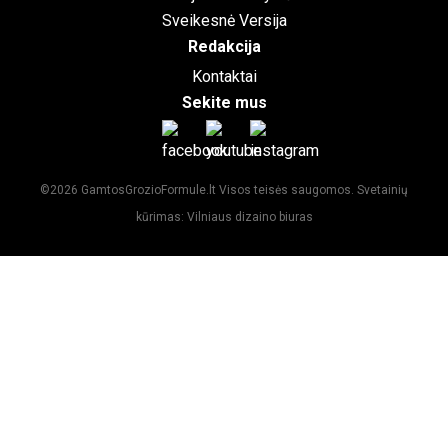
Sveikesnė Versija
Redakcija
Kontaktai
Sekite mus
©2026
GamtosGrozioFormule.lt
Visos teisės saugomos.
Svetainių
kūrimas: Vilniaus dizaino biuras