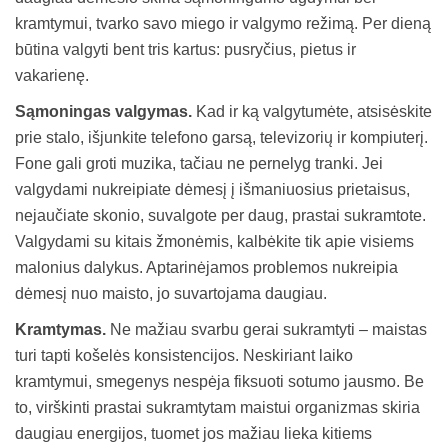
kramtymui, tvarko savo miego ir valgymo režimą. Per dieną
būtina valgyti bent tris kartus: pusryčius, pietus ir
vakarienę.
Sąmoningas valgymas.
Kad ir ką valgytumėte, atsisėskite
prie stalo, išjunkite telefono garsą, televizorių ir kompiuterį.
Fone gali groti muzika, tačiau ne pernelyg tranki. Jei
valgydami nukreipiate dėmesį į išmaniuosius prietaisus,
nejaučiate skonio, suvalgote per daug, prastai sukramtote.
Valgydami su kitais žmonėmis, kalbėkite tik apie visiems
malonius dalykus. Aptarinėjamos problemos nukreipia
dėmesį nuo maisto, jo suvartojama daugiau.
Kramtymas.
Ne mažiau svarbu gerai sukramtyti – maistas
turi tapti košelės konsistencijos. Neskiriant laiko
kramtymui, smegenys nespėja fiksuoti sotumo jausmo. Be
to, virškinti prastai sukramtytam maistui organizmas skiria
daugiau energijos, tuomet jos mažiau lieka kitiems