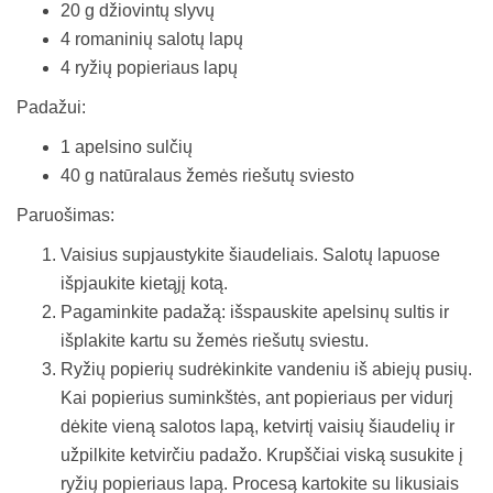
20 g džiovintų slyvų
4 romaninių salotų lapų
4 ryžių popieriaus lapų
Padažui:
1 apelsino sulčių
40 g natūralaus žemės riešutų sviesto
Paruošimas:
Vaisius supjaustykite šiaudeliais. Salotų lapuose
išpjaukite kietąjį kotą.
Pagaminkite padažą: išspauskite apelsinų sultis ir
išplakite kartu su žemės riešutų sviestu.
Ryžių popierių sudrėkinkite vandeniu iš abiejų pusių.
Kai popierius suminkštės, ant popieriaus per vidurį
dėkite vieną salotos lapą, ketvirtį vaisių šiaudelių ir
užpilkite ketvirčiu padažo. Krupščiai viską susukite į
ryžių popieriaus lapą. Procesą kartokite su likusiais