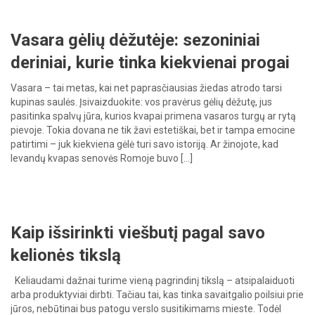
Vasara gėlių dėžutėje: sezoniniai
deriniai, kurie tinka kiekvienai progai
Vasara – tai metas, kai net paprasčiausias žiedas atrodo tarsi
kupinas saulės. Įsivaizduokite: vos pravėrus gėlių dėžutę, jus
pasitinka spalvų jūra, kurios kvapai primena vasaros turgų ar rytą
pievoje. Tokia dovana ne tik žavi estetiškai, bet ir tampa emocine
patirtimi – juk kiekviena gėlė turi savo istoriją. Ar žinojote, kad
levandų kvapas senovės Romoje buvo […]
Kaip išsirinkti viešbutį pagal savo
kelionės tikslą
Keliaudami dažnai turime vieną pagrindinį tikslą – atsipalaiduoti
arba produktyviai dirbti. Tačiau tai, kas tinka savaitgalio poilsiui prie
jūros, nebūtinai bus patogu verslo susitikimams mieste. Todėl