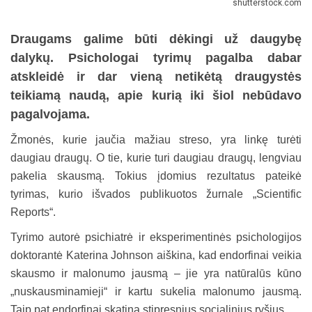
shutterstock.com
Draugams galime būti dėkingi už daugybę
dalykų. Psichologai tyrimų pagalba dabar
atskleidė ir dar vieną netikėtą draugystės
teikiamą naudą, apie kurią iki šiol nebūdavo
pagalvojama.
Žmonės, kurie jaučia mažiau streso, yra linkę turėti
daugiau draugų. O tie, kurie turi daugiau draugų, lengviau
pakelia skausmą. Tokius įdomius rezultatus pateikė
tyrimas, kurio išvados publikuotos žurnale „Scientific
Reports“.
Tyrimo autorė psichiatrė ir eksperimentinės psichologijos
doktorantė Katerina Johnson aiškina, kad endorfinai veikia
skausmo ir malonumo jausmą – jie yra natūralūs kūno
„nuskausminamieji“ ir kartu sukelia malonumo jausmą.
Taip pat endorfinai skatina stipresnius socialinius ryšius.