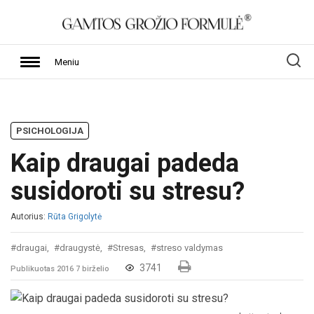
Meniu
PSICHOLOGIJA
Kaip draugai padeda
susidoroti su stresu?
Autorius:
Rūta Grigolytė
#draugai,
#draugystė,
#Stresas,
#streso valdymas
3741
Publikuotas 2016 7 birželio