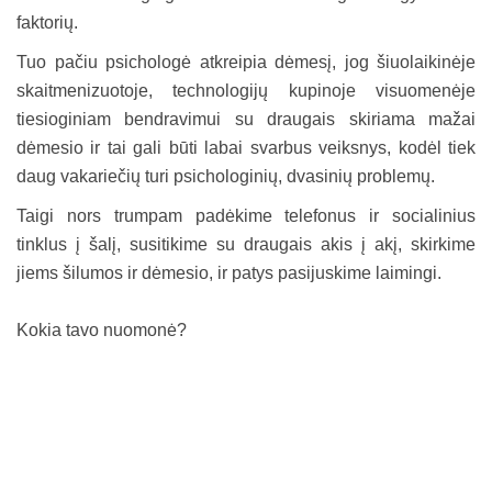
faktorių.
Tuo pačiu psichologė atkreipia dėmesį, jog šiuolaikinėje
skaitmenizuotoje, technologijų kupinoje visuomenėje
tiesioginiam bendravimui su draugais skiriama mažai
dėmesio ir tai gali būti labai svarbus veiksnys, kodėl tiek
daug vakariečių turi psichologinių, dvasinių problemų.
Taigi nors trumpam padėkime telefonus ir socialinius
tinklus į šalį, susitikime su draugais akis į akį, skirkime
jiems šilumos ir dėmesio, ir patys pasijuskime laimingi.
Kokia tavo nuomonė?