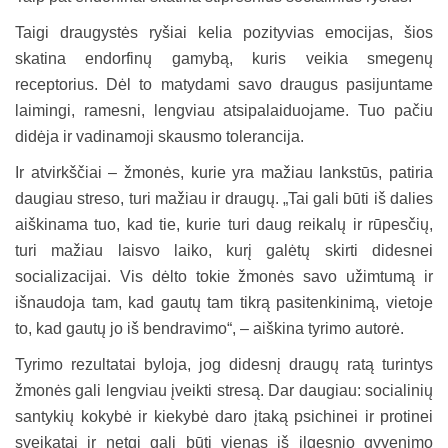
Taigi draugystės ryšiai kelia pozityvias emocijas, šios
skatina endorfinų gamybą, kuris veikia smegenų
receptorius. Dėl to matydami savo draugus pasijuntame
laimingi, ramesni, lengviau atsipalaiduojame. Tuo pačiu
didėja ir vadinamoji skausmo tolerancija.
Ir atvirkščiai – žmonės, kurie yra mažiau lankstūs, patiria
daugiau streso, turi mažiau ir draugų. „Tai gali būti iš dalies
aiškinama tuo, kad tie, kurie turi daug reikalų ir rūpesčių,
turi mažiau laisvo laiko, kurį galėtų skirti didesnei
socializacijai. Vis dėlto tokie žmonės savo užimtumą ir
išnaudoja tam, kad gautų tam tikrą pasitenkinimą, vietoje
to, kad gautų jo iš bendravimo“, – aiškina tyrimo autorė.
Tyrimo rezultatai byloja, jog didesnį draugų ratą turintys
žmonės gali lengviau įveikti stresą. Dar daugiau: socialinių
santykių kokybė ir kiekybė daro įtaką psichinei ir protinei
sveikatai ir netgi gali būti vienas iš ilgesnio gyvenimo