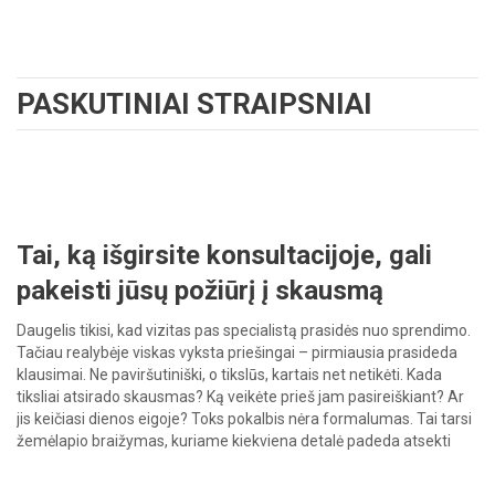
PASKUTINIAI STRAIPSNIAI
Tai, ką išgirsite konsultacijoje, gali
pakeisti jūsų požiūrį į skausmą
Daugelis tikisi, kad vizitas pas specialistą prasidės nuo sprendimo.
Tačiau realybėje viskas vyksta priešingai – pirmiausia prasideda
klausimai. Ne paviršutiniški, o tikslūs, kartais net netikėti. Kada
tiksliai atsirado skausmas? Ką veikėte prieš jam pasireiškiant? Ar
jis keičiasi dienos eigoje? Toks pokalbis nėra formalumas. Tai tarsi
žemėlapio braižymas, kuriame kiekviena detalė padeda atsekti
tikrąją problemos kryptį. […]