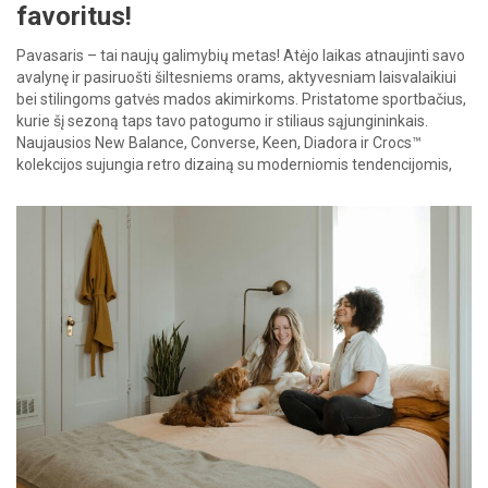
favoritus!
Pavasaris – tai naujų galimybių metas! Atėjo laikas atnaujinti savo
avalynę ir pasiruošti šiltesniems orams, aktyvesniam laisvalaikiui
bei stilingoms gatvės mados akimirkoms. Pristatome sportbačius,
kurie šį sezoną taps tavo patogumo ir stiliaus sąjungininkais.
Naujausios New Balance, Converse, Keen, Diadora ir Crocs™
kolekcijos sujungia retro dizainą su moderniomis tendencijomis,
užtikrindamos maksimalų komfortą ir universalumą. Kuris modelis
[…]