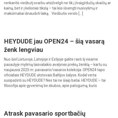
renkantis viešbutį svarbu atsižvelgti ne tik į žvaigždučių skaičių ar
kainą, bet ir į kelionės tikslą – tai leis išvengti nusivylimų ir
maksimaliai išnaudoti laiką. Viešbutis verslo […]
HEYDUDE jau OPEN24 – šią vasarą
ženk lengviau
Nuo šiol Lietuvoje, Latvijoje ir Estijoje galite rasti šį visame
pasaulyje mylimą laisvalaikio avalynės prekių ženklą – kartu su
naujausia 2025 m. pavasario/vasaros kolekcija. OPEN24 tapo
oficialiais HEYDUDE atstovais Baltijos šalyse. Kodėl verta
susipažinti su HEYDUDE? Nes tai ne šiaip batai. HEYDUDE – tai
filosofija apie gyvenimą be skubos, apie patogumą, kuris
nekonkuruoja su stiliumi, […]
Atrask pavasario sportbačių