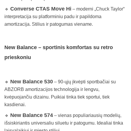
Converse CTAS Move Hi
🔹
– moderni „Chuck Taylor“
interpretacija su platforminiu padu ir papildoma
amortizacija. Stilius ir patogumas viename.
New Balance – sportinis komfortas su retro
prieskoniu
New Balance 530
🔹
– 90-ųjų įkvėpti sportbačiai su
ABZORB amortizacijos technologija ir lengvu,
kvėpuojančiu dizainu. Puikiai tinka tiek sportui, tiek
kasdienai.
New Balance 574
🔹
– vienas populiariausių modelių,
išsiskiriantis universaliu siluetu ir patogumu. Idealiai tinka
laisvalaikiui ir miesto stiliui.