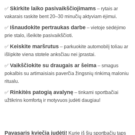
Skirkite laiko pasivaikščiojimams
✅
– rytais ar
vakarais raskite bent 20–30 minučių aktyviam ėjimui.
Išnaudokite pertraukas darbe
✅
– vietoje sėdėjimo
prie stalo, išeikite pasivaikščioti.
Keiskite maršrutus
✅
– parkuokite automobilį toliau ar
išlipkite viena stotele anksčiau nei įprastai.
Vaikščiokite su draugais ar šeima
✅
– smagus
pokalbis su artimaisiais paverčia žingsnių rinkimą maloniu
ritualu.
Rinkitės patogią avalynę
✅
– tinkami sportbačiai
užtikrins komfortą ir motyvuos judėti daugiau!
Pavasaris kviečia judėti!
Kurie iš šių sportbačių taps