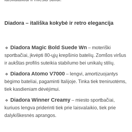
Diadora – itališka kokybė ir retro elegancija
Diadora Magic Bold Suede Wn
🔹
– moteriški
sportbačiai, įkvėpti 80-ųjų krepšinio batelių. Zomšos viršus
ir aukštas profilis suteikia stabilumo bei unikalų stilių.
Diadora Atomo V7000
🔹
– lengvi, amortizuojantys
bėgimo bateliai, pagaminti Italijoje. Tinka tiek treniruotėms,
tiek kasdieniam dėvėjimui.
Diadora Winner Creamy
🔹
– miesto sportbačiai,
kuriuos lengva priderinti tiek prie laisvalaikio, tiek prie
dalykiškesnės aprangos.