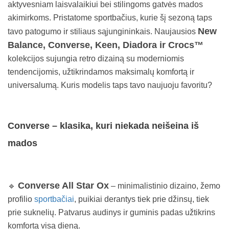
aktyvesniam laisvalaikiui bei stilingoms gatvės mados
akimirkoms. Pristatome sportbačius, kurie šį sezoną taps
New
tavo patogumo ir stiliaus sąjungininkais. Naujausios
Balance, Converse, Keen, Diadora ir Crocs™
kolekcijos sujungia retro dizainą su moderniomis
tendencijomis, užtikrindamos maksimalų komfortą ir
universalumą. Kuris modelis taps tavo naujuoju favoritu?
Converse – klasika, kuri niekada neišeina iš
mados
Converse All Star Ox
🔹
– minimalistinio dizaino, žemo
profilio
sportbačiai
, puikiai derantys tiek prie džinsų, tiek
prie suknelių. Patvarus audinys ir guminis padas užtikrins
komfortą visą dieną.