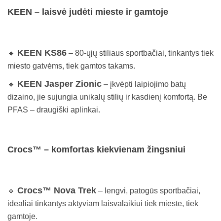
KEEN – laisvė judėti mieste ir gamtoje
KEEN KS86
🔹
– 80-ųjų stiliaus sportbačiai, tinkantys tiek
miesto gatvėms, tiek gamtos takams.
KEEN Jasper Zionic
🔹
– įkvėpti laipiojimo batų
dizaino, jie sujungia unikalų stilių ir kasdienį komfortą. Be
PFAS – draugiški aplinkai.
Crocs™ – komfortas kiekvienam žingsniui
Crocs™ Nova Trek
🔹
– lengvi, patogūs sportbačiai,
idealiai tinkantys aktyviam laisvalaikiui tiek mieste, tiek
gamtoje.