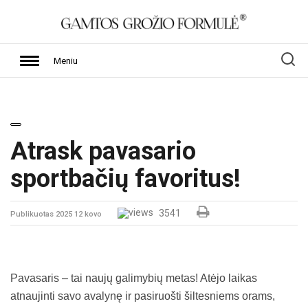
Meniu
Atrask pavasario
sportbačių favoritus!
3541
Publikuotas 2025 12 kovo
Pavasaris – tai naujų galimybių metas! Atėjo laikas
atnaujinti savo avalynę ir pasiruošti šiltesniems orams,