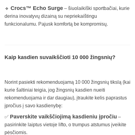
Crocs™ Echo Surge
🔹
– šiuolaikiški sportbačiai, kurie
derina inovatyvų dizainą su nepriekaištingu
funkcionalumu. Pajusk komfortą be kompromisų.
Kaip kasdien suvaikščioti 10 000 žingsnių?
Norint pasiekti rekomenduojamą 10 000 žingsnių tikslą (kai
kurie šaltiniai teigia, jog žingsnių kasdien nueiti
rekomenduojama ir dar daugiau), įtraukite kelis paprastus
įpročius į savo kasdienybę:
Paverskite vaikščiojimą kasdieniu įpročiu
✅
–
pasirinkite laiptus vietoje lifto, o trumpus atstumus įveikite
pėsčiomis.