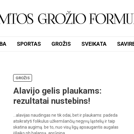
BA
SPORTAS
GROŽIS
SVEIKATA
SAVIR
GROŽIS
Alavijo gelis plaukams:
rezultatai nustebins!
…alavijas
naudingas
ne
tik
odai,
bet
ir
plaukams:
padeda
atsikratyti
folikulus
užkemšančių
negyvų
ląstelių
ir
taip
skatina
augimą.
be
to,
nuo
visų
ligų
apsaugantis
augalas
išlaiko
ph
balansą,
aprūpina
…