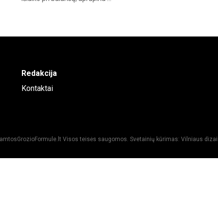
Redakcija
Kontaktai
amtosGrozioFormule.lt
Visos teisės saugomos.
Svetainių kūrimas: Vilniaus diza