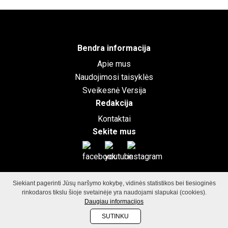
Bendra informacija
Apie mus
Naudojimosi taisyklės
Sveikesnė Versija
Redakcija
Kontaktai
Sekite mus
©2026
GamtosGrozioFormule.lt
Visos teisės saugomos.
Svetainių
Siekiant pagerinti Jūsų naršymo kokybę, vidinės statistikos bei tiesioginės
kūrimas: Vilniaus dizaino biuras
rinkodaros tikslu šioje svetainėje yra naudojami slapukai (cookies).
Daugiau informacijos
SUTINKU