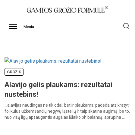
Meniu
GROŽIS
Alavijo gelis plaukams: rezultatai
nustebins!
…alavijas
naudingas
ne
tik
odai,
bet
ir
plaukams:
padeda
atsikratyti
folikulus
užkemšančių
negyvų
ląstelių
ir
taip
skatina
augimą.
be
to,
nuo
visų
ligų
apsaugantis
augalas
išlaiko
ph
balansą,
aprūpina
…