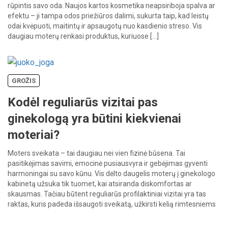
rūpintis savo oda. Naujos kartos kosmetika neapsiriboja spalva ar
efektu – ji tampa odos priežiūros dalimi, sukurta taip, kad leistų
odai kvėpuoti, maitintų ir apsaugotų nuo kasdienio streso. Vis
daugiau moterų renkasi produktus, kuriuose […]
GROŽIS
Kodėl reguliarūs vizitai pas
ginekologą yra būtini kiekvienai
moteriai?
Moters sveikata – tai daugiau nei vien fizinė būsena. Tai
pasitikėjimas savimi, emocinė pusiausvyra ir gebėjimas gyventi
harmoningai su savo kūnu. Vis dėlto daugelis moterų į ginekologo
kabinetą užsuka tik tuomet, kai atsiranda diskomfortas ar
skausmas. Tačiau būtent reguliarūs profilaktiniai vizitai yra tas
raktas, kuris padeda išsaugoti sveikatą, užkirsti kelią rimtesniems
sutrikimams dar prieš jiems […]