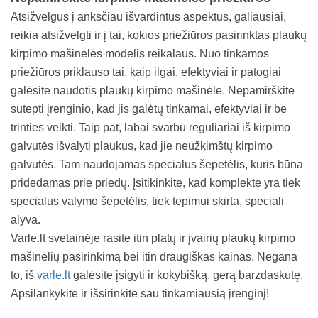
Atsižvelgus į anksčiau išvardintus aspektus, galiausiai,
reikia atsižvelgti ir į tai, kokios priežiūros pasirinktas plaukų
kirpimo mašinėlės modelis reikalaus. Nuo tinkamos
priežiūros priklauso tai, kaip ilgai, efektyviai ir patogiai
galėsite naudotis plaukų kirpimo mašinėle. Nepamirškite
sutepti įrenginio, kad jis galėtų tinkamai, efektyviai ir be
trinties veikti. Taip pat, labai svarbu reguliariai iš kirpimo
galvutės išvalyti plaukus, kad jie neužkimštų kirpimo
galvutės. Tam naudojamas specialus šepetėlis, kuris būna
pridedamas prie priedų. Įsitikinkite, kad komplekte yra tiek
specialus valymo šepetėlis, tiek tepimui skirta, speciali
alyva.
Varle.lt svetainėje rasite itin platų ir įvairių plaukų kirpimo
mašinėlių pasirinkimą bei itin draugiškas kainas. Negana
to, iš
varle.lt
galėsite įsigyti ir kokybišką, gerą barzdaskutę.
Apsilankykite ir išsirinkite sau tinkamiausią įrenginį!