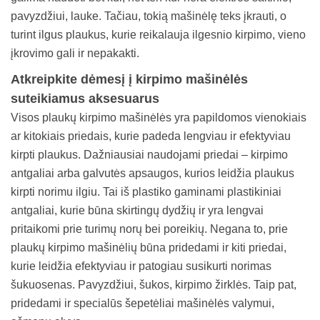
pavyzdžiui, lauke. Tačiau, tokią mašinėlę teks įkrauti, o
turint ilgus plaukus, kurie reikalauja ilgesnio kirpimo, vieno
įkrovimo gali ir nepakakti.
Atkreipkite dėmesį į kirpimo mašinėlės
suteikiamus aksesuarus
Visos plaukų kirpimo mašinėlės yra papildomos vienokiais
ar kitokiais priedais, kurie padeda lengviau ir efektyviau
kirpti plaukus. Dažniausiai naudojami priedai – kirpimo
antgaliai arba galvutės apsaugos, kurios leidžia plaukus
kirpti norimu ilgiu. Tai iš plastiko gaminami plastikiniai
antgaliai, kurie būna skirtingų dydžių ir yra lengvai
pritaikomi prie turimų norų bei poreikių. Negana to, prie
plaukų kirpimo mašinėlių būna pridedami ir kiti priedai,
kurie leidžia efektyviau ir patogiau susikurti norimas
šukuosenas. Pavyzdžiui, šukos, kirpimo žirklės. Taip pat,
pridedami ir specialūs šepetėliai mašinėlės valymui,