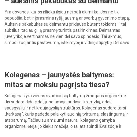
– auksinis pakabukas su deimantu
Yra dovanos, kurios išlieka ilgiau nei pati akimirka. Jos ne tik
papuošia, bet ir įprasmina ryšį, jausmą ar svarbų gyvenimo etapą.
Auksinis pakabukas su deimantu priklauso būtent tokioms – tai
subtilus, tačiau gilią prasmę turintis pasirinkimas. Deimantas
juvelyrikoje vertinamas ne vien dėl savo spindesio. Tai akmuo,
simbolizuojantis pastovumą, ištikimybę ir vidinę stiprybę. Dėl savo
ilgaamžiškumo […]
Kolagenas – jaunystės baltymas:
mitas ar mokslu pagrįsta tiesa?
Kolagenas yra vienas svarbiausių baltymų žmogaus organizme.
Jis sudaro didelę dalį jungiamojo audinio, kremzlių, odos,
sausgyslių ir net kraujagyslių struktūros. Kolagenas sudaro tarsi
„karkasą“, kuris padeda palaikyti audinių tvirtumą, elastingumą ir
atsparumą. Tačiau su amžiumi natūrali kolageno gamyba
organizme lėtėja, jo kiekis mažėja, o tai atsispindi išvaizdoje ir
savijautoje. Ar tikrai kolageno vartojimas gali padėti […]