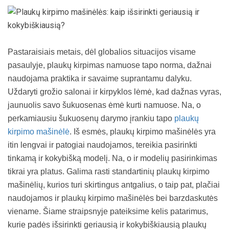
Pastaraisiais metais, dėl globalios situacijos visame
pasaulyje, plaukų kirpimas namuose tapo norma, dažnai
naudojama praktika ir savaime suprantamu dalyku.
Uždaryti grožio salonai ir kirpyklos lėmė, kad dažnas vyras,
jaunuolis savo šukuosenas ėmė kurti namuose. Na, o
perkamiausiu šukuosenų darymo įrankiu tapo
plaukų
kirpimo mašinėlė
. Iš esmės, plaukų kirpimo mašinėlės yra
itin lengvai ir patogiai naudojamos, tereikia pasirinkti
tinkamą ir kokybišką modelį. Na, o ir modelių pasirinkimas
tikrai yra platus. Galima rasti standartinių plaukų kirpimo
mašinėlių, kurios turi skirtingus antgalius, o taip pat, plačiai
naudojamos ir plaukų kirpimo mašinėlės bei barzdaskutės
viename. Šiame straipsnyje pateiksime kelis patarimus,
kurie padės išsirinkti geriausią ir kokybiškiausią plaukų