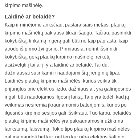
kirpimo mašinėlę.
Laidinė ar belaidė?
Kaip ir minėjome anksčiau, pastaraisiais metais, plaukų
kirpimo mašinėlių paklausa tikrai išaugo. Tačiau, pasirinkti
kokybišką, tinkamą ir gerą gali būti ne taip paprasta, kaip
atrodo iš pirmo žvilgsnio. Pirmiausia, norint išsirinkti
kokybišką, gerą plaukų kirpimo mašinėlę, reikėtų
atsižvelgti į tai ar ji yra laidinė ar belaidė. Tai du,
dažniausiai sutinkami ir naudojami šių įrenginių tipai.
Laidinės plaukų kirpimo mašinėlės, kurios veikia tik
prijungtos prie elektros lizdo, dažniausiai, yra galingesnės
ir gali būti naudojamos ilgesnį laiką. Taip yra todėl, kad jų
veikimas nesiremia įkraunamomis baterijomis, kurios po
ilgesnės kirpimo sesijos gali išsikrauti. Tuo tarpu, belaidės
plaukų kirpimo mašinėlės yra pakraunamos ir užtikrina
lankstumą, laisvumą. Tokio tipo plaukų kirpimo mašinėles
galima naudoti bet kur, net ten kur nėra elektros šaltinio,