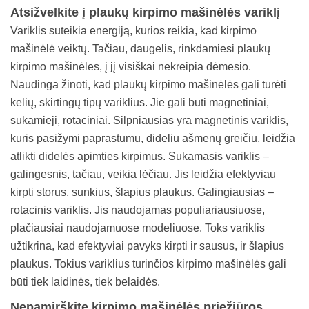
Atsižvelkite į plaukų kirpimo mašinėlės variklį
Variklis suteikia energiją, kurios reikia, kad kirpimo
mašinėlė veiktų. Tačiau, daugelis, rinkdamiesi plaukų
kirpimo mašinėles, į jį visiškai nekreipia dėmesio.
Naudinga žinoti, kad plaukų kirpimo mašinėlės gali turėti
kelių, skirtingų tipų variklius. Jie gali būti magnetiniai,
sukamieji, rotaciniai. Silpniausias yra magnetinis variklis,
kuris pasižymi paprastumu, dideliu ašmenų greičiu, leidžia
atlikti didelės apimties kirpimus. Sukamasis variklis –
galingesnis, tačiau, veikia lėčiau. Jis leidžia efektyviau
kirpti storus, sunkius, šlapius plaukus. Galingiausias –
rotacinis variklis. Jis naudojamas populiariausiuose,
plačiausiai naudojamuose modeliuose. Toks variklis
užtikrina, kad efektyviai pavyks kirpti ir sausus, ir šlapius
plaukus. Tokius variklius turinčios kirpimo mašinėlės gali
būti tiek laidinės, tiek belaidės.
Nepamirškite kirpimo mašinėlės priežiūros