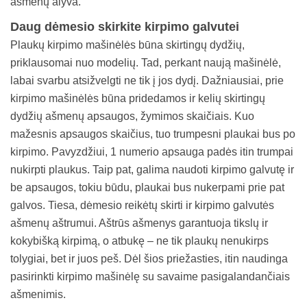
ašmenų alyva.
Daug dėmesio skirkite kirpimo galvutei
Plaukų kirpimo mašinėlės būna skirtingų dydžių,
priklausomai nuo modelių. Tad, perkant naują mašinėlė,
labai svarbu atsižvelgti ne tik į jos dydį. Dažniausiai, prie
kirpimo mašinėlės būna pridedamos ir kelių skirtingų
dydžių ašmenų apsaugos, žymimos skaičiais. Kuo
mažesnis apsaugos skaičius, tuo trumpesni plaukai bus po
kirpimo. Pavyzdžiui, 1 numerio apsauga padės itin trumpai
nukirpti plaukus. Taip pat, galima naudoti kirpimo galvutę ir
be apsaugos, tokiu būdu, plaukai bus nukerpami prie pat
galvos. Tiesa, dėmesio reikėtų skirti ir kirpimo galvutės
ašmenų aštrumui. Aštrūs ašmenys garantuoja tikslų ir
kokybišką kirpimą, o atbukę – ne tik plaukų nenukirps
tolygiai, bet ir juos peš. Dėl šios priežasties, itin naudinga
pasirinkti kirpimo mašinėlę su savaime pasigalandančiais
ašmenimis.