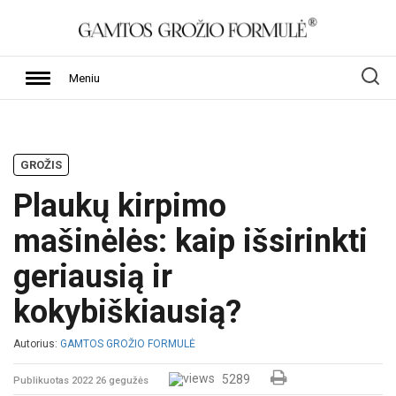
Meniu
GROŽIS
Plaukų kirpimo
mašinėlės: kaip išsirinkti
geriausią ir
kokybiškiausią?
Autorius:
GAMTOS GROŽIO FORMULĖ
5289
Publikuotas 2022 26 gegužės