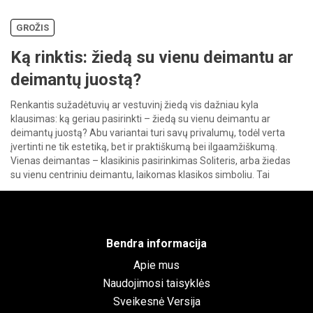
GROŽIS
Ką rinktis: žiedą su vienu deimantu ar
deimantų juostą?
Renkantis sužadėtuvių ar vestuvinį žiedą vis dažniau kyla
klausimas: ką geriau pasirinkti – žiedą su vienu deimantu ar
deimantų juostą? Abu variantai turi savų privalumų, todėl verta
įvertinti ne tik estetiką, bet ir praktiškumą bei ilgaamžiškumą.
Vienas deimantas – klasikinis pasirinkimas Soliteris, arba žiedas
su vienu centriniu deimantu, laikomas klasikos simboliu. Tai
paprastas, bet įspūdingas […]
Bendra informacija
Apie mus
Naudojimosi taisyklės
Sveikesnė Versija