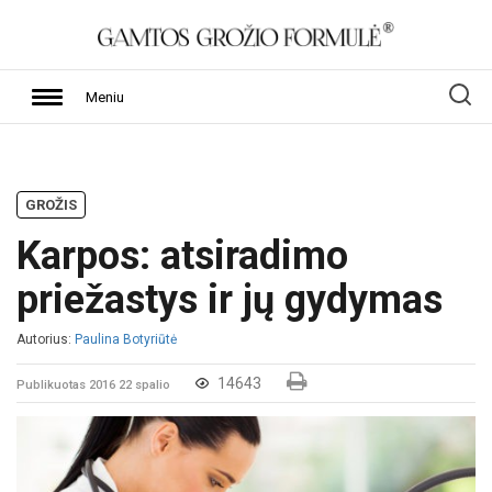
Meniu
GROŽIS
Karpos: atsiradimo
priežastys ir jų gydymas
Autorius:
Paulina Botyriūtė
14643
Publikuotas 2016 22 spalio