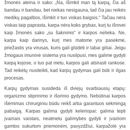
žmonės ateina ir sako: „Na, išimkit man tą karpą, čia aš
bandau ir bandau, bet niekas nesigauna, tad čia jau reikės
medikų pagalbos, išimkit ir tuo viskas baigsis.“ Tačiau nėra
viskas taip paprasta, karpa nėra koks grybas, kurį tu išrovei
kaip žmonės sako „su šaknimis“ ir karpos nelieka. Ne,
karpa kaip darinys, kurį mes matome yra pasekmė,
priežastis yra virusas, kuris gali glūdėti ir labai giliai. Jeigu
žmogaus imuninė sistema yra nusilpusi, mes galime gydyti
karpą kojose, o tuo pat metu, karpos gali atsirasti rankose.
Tad reikėtų nusiteikti, kad karpų gydymas gali būti ir ilgas
procesas.
Karpų gydymas susideda iš dviejų svarbiausių etapų:
organizmo stiprinimo ir išorinio gydymo. Nebūtinai karpos
išėmimas chirurginiu būdu reikš arba garantuos sėkmingą
pabaigą. Karpas galima gydyti keleriopai: galima tepti
įvairiais vaistais, neatmetu galimybės gydyti ir įvairiom
gamtos sukurtom priemonėm, pavyzdžiui, karpažolė yra