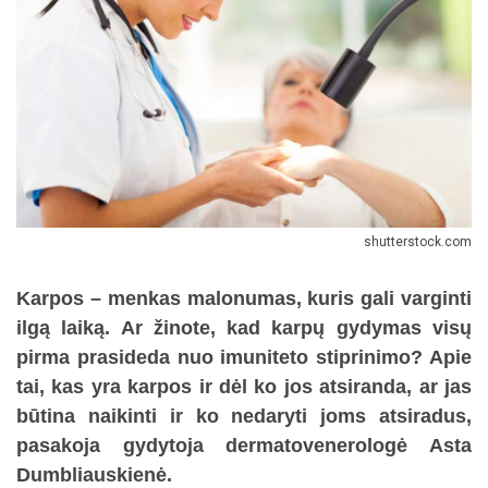
shutterstock.com
Karpos – menkas malonumas, kuris gali varginti
ilgą laiką. Ar žinote, kad karpų gydymas visų
pirma prasideda nuo imuniteto stiprinimo? Apie
tai, kas yra karpos ir dėl ko jos atsiranda, ar jas
būtina naikinti ir ko nedaryti joms atsiradus,
pasakoja gydytoja dermatovenerologė Asta
Dumbliauskienė.