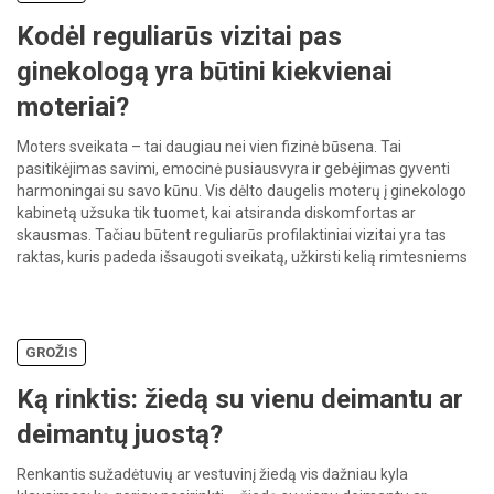
Kodėl reguliarūs vizitai pas
ginekologą yra būtini kiekvienai
moteriai?
Moters sveikata – tai daugiau nei vien fizinė būsena. Tai
pasitikėjimas savimi, emocinė pusiausvyra ir gebėjimas gyventi
harmoningai su savo kūnu. Vis dėlto daugelis moterų į ginekologo
kabinetą užsuka tik tuomet, kai atsiranda diskomfortas ar
skausmas. Tačiau būtent reguliarūs profilaktiniai vizitai yra tas
raktas, kuris padeda išsaugoti sveikatą, užkirsti kelią rimtesniems
sutrikimams dar prieš jiems […]
GROŽIS
Ką rinktis: žiedą su vienu deimantu ar
deimantų juostą?
Renkantis sužadėtuvių ar vestuvinį žiedą vis dažniau kyla