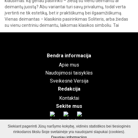
klausimas: ką geriau pasirinkti – žiedą su vienu deimantu ar
deimantų juostą? Abu variantai turi savų privalumų, todėl verta
įvertinti ne tik estetiką, bet ir praktiškumą bei ilgaamžiškumą.
Vienas deimantas – klasikinis pasirinkimas Soliteris, arba žiedas
su vienu centriniu deimantu, laikomas klasikos simboliu. Tai
paprastas, bet įspūdingas […]
Bendra informacija
Apie mus
Naudojimosi taisyklės
Sveikesnė Versija
Redakcija
Kontaktai
Sekite mus
Siekiant pagerinti Jūsų naršymo kokybę, vidinės statistikos bei tiesioginės
rinkodaros tikslu šioje svetainėje yra naudojami slapukai (cookies).
©2026
GamtosGrozioFormule.lt
Visos teisės saugomos.
Svetainių
Daugiau informacijos