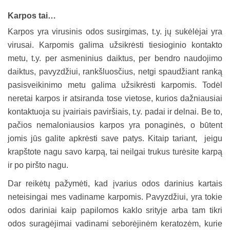
Karpos tai…
Karpos yra virusinis odos susirgimas, t.y. jų sukėlėjai yra
virusai. Karpomis galima užsikrėsti tiesioginio kontakto
metu, t.y. per asmeninius daiktus, per bendro naudojimo
daiktus, pavyzdžiui, rankšluosčius, netgi spaudžiant ranką
pasisveikinimo metu galima užsikrėsti karpomis. Todėl
neretai karpos ir atsiranda tose vietose, kurios dažniausiai
kontaktuoja su įvairiais paviršiais, t.y. padai ir delnai. Be to,
pačios nemaloniausios karpos yra ponaginės, o būtent
jomis jūs galite apkrėsti save patys. Kitaip tariant, jeigu
krapštote nagu savo karpą, tai neilgai trukus turėsite karpą
ir po piršto nagu.
Dar reikėtų pažymėti, kad įvarius odos darinius kartais
neteisingai mes vadiname karpomis. Pavyzdžiui, yra tokie
odos dariniai kaip papilomos kaklo srityje arba tam tikri
odos suragėjimai vadinami seborėjinėm keratozėm, kurie