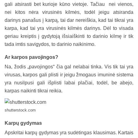
gali atsirasti bet kurioje kūno vietoje. Tačiau nei vienos,
nei kitos nėra virusinės kilmės, todėl jeigu atsiranda
darinys panašus į karpą, tai dar nereiškia, kad tai tikrai yra
karpa, kad tai yra virusinės kilmės darinys. Dėl to visada
geriau kreiptis į gydytoją išsiaiškinti to darinio kilmę ir tik
tada imtis savigydos, to darinio naikinimo.
Ar karpos pavojingos?
Na, žodis „pavojingos“ čia gal nelabai tinka. Vis tik tai yra
virusas, karpos gali plisti ir jeigu žmogaus imuninė sistema
yra nusilpusi gali išplisti labai plačiai, todėl, be abejo,
karpas naikinti tikrai reikia.
shutterstock.com
Karpų gydymas
Apskritai karpų gydymas yra sudėtingas klausimas. Kartais