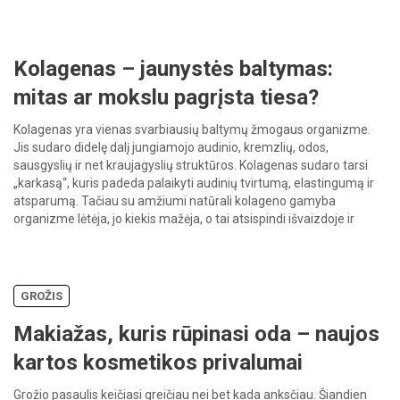
Kolagenas – jaunystės baltymas:
mitas ar mokslu pagrįsta tiesa?
Kolagenas yra vienas svarbiausių baltymų žmogaus organizme.
Jis sudaro didelę dalį jungiamojo audinio, kremzlių, odos,
sausgyslių ir net kraujagyslių struktūros. Kolagenas sudaro tarsi
„karkasą“, kuris padeda palaikyti audinių tvirtumą, elastingumą ir
atsparumą. Tačiau su amžiumi natūrali kolageno gamyba
organizme lėtėja, jo kiekis mažėja, o tai atsispindi išvaizdoje ir
savijautoje. Ar tikrai kolageno vartojimas gali padėti […]
GROŽIS
Makiažas, kuris rūpinasi oda – naujos
kartos kosmetikos privalumai
Grožio pasaulis keičiasi greičiau nei bet kada anksčiau. Šiandien