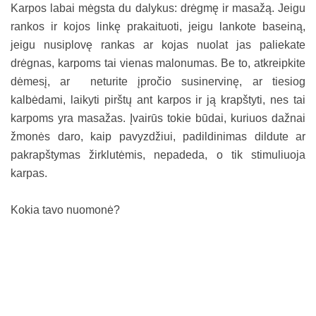
Karpos labai mėgsta du dalykus: drėgmę ir masažą. Jeigu
rankos ir kojos linkę prakaituoti, jeigu lankote baseiną,
jeigu nusiplovę rankas ar kojas nuolat jas paliekate
drėgnas, karpoms tai vienas malonumas. Be to, atkreipkite
dėmesį, ar neturite įpročio susinervinę, ar tiesiog
kalbėdami, laikyti pirštų ant karpos ir ją krapštyti, nes tai
karpoms yra masažas. Įvairūs tokie būdai, kuriuos dažnai
žmonės daro, kaip pavyzdžiui, padildinimas dildute ar
pakrapštymas žirklutėmis, nepadeda, o tik stimuliuoja
karpas.
Kokia tavo nuomonė?