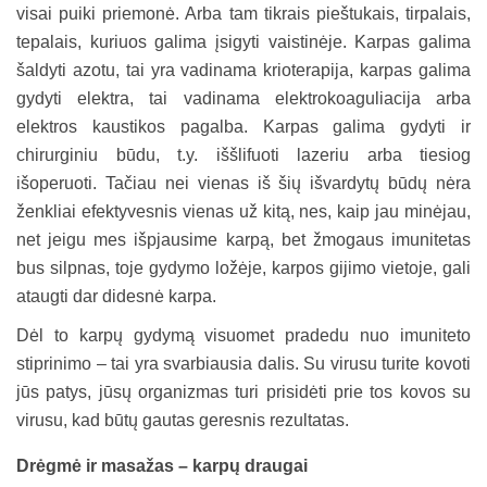
visai puiki priemonė. Arba tam tikrais pieštukais, tirpalais,
tepalais, kuriuos galima įsigyti vaistinėje. Karpas galima
šaldyti azotu, tai yra vadinama krioterapija, karpas galima
gydyti elektra, tai vadinama elektrokoaguliacija arba
elektros kaustikos pagalba. Karpas galima gydyti ir
chirurginiu būdu, t.y. iššlifuoti lazeriu arba tiesiog
išoperuoti. Tačiau nei vienas iš šių išvardytų būdų nėra
ženkliai efektyvesnis vienas už kitą, nes, kaip jau minėjau,
net jeigu mes išpjausime karpą, bet žmogaus imunitetas
bus silpnas, toje gydymo ložėje, karpos gijimo vietoje, gali
ataugti dar didesnė karpa.
Dėl to karpų gydymą visuomet pradedu nuo imuniteto
stiprinimo – tai yra svarbiausia dalis. Su virusu turite kovoti
jūs patys, jūsų organizmas turi prisidėti prie tos kovos su
virusu, kad būtų gautas geresnis rezultatas.
Drėgmė ir masažas – karpų draugai