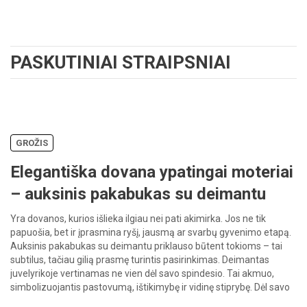
PASKUTINIAI STRAIPSNIAI
GROŽIS
Elegantiška dovana ypatingai moteriai
– auksinis pakabukas su deimantu
Yra dovanos, kurios išlieka ilgiau nei pati akimirka. Jos ne tik
papuošia, bet ir įprasmina ryšį, jausmą ar svarbų gyvenimo etapą.
Auksinis pakabukas su deimantu priklauso būtent tokioms – tai
subtilus, tačiau gilią prasmę turintis pasirinkimas. Deimantas
juvelyrikoje vertinamas ne vien dėl savo spindesio. Tai akmuo,
simbolizuojantis pastovumą, ištikimybę ir vidinę stiprybę. Dėl savo
ilgaamžiškumo […]