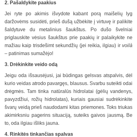
2. Pašaldykite
paakius
Jei ryte po akimis išvydote kabant porą maišelių lyg
daržovėms susidėti, prieš dušą užbėkite į virtuvę ir palikite
šaldytuve du metalinius šaukštus. Po dušo švelniai
priglauskite vėsius šaukštus prie paakių ir palaikykite ne
mažiau kaip trisdešimt sekundžių (jei reikia, ilgiau) ir
voilà
– patinimas sumažėjo!
3. Drėkinkite veido odą
Jeigu oda išsausėjusi, jai būdingas gelsvas atspalvis, dėl
kurio veidas atrodo pavargęs, blausus. Svarbu suteikti odai
drėgmės. Tam tinka natūralūs hidrolatai (gėlių vandenys,
pavyzdžiui, rožių hidrolatas), kuriais gausiai sudrėkinkite
švarų veidą prieš naudodami kitas priemones. Toks triukas
akimirksniu pagerins situaciją, suteiks gaivos jausmą. Be
to, oda ilgiau išliks jauna.
4. Rinkitės tinkančias spalvas