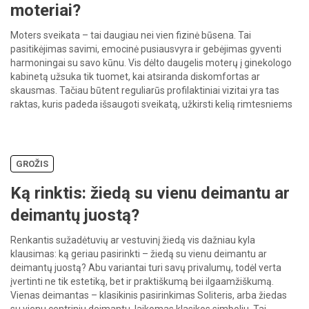
moteriai?
Moters sveikata – tai daugiau nei vien fizinė būsena. Tai
pasitikėjimas savimi, emocinė pusiausvyra ir gebėjimas gyventi
harmoningai su savo kūnu. Vis dėlto daugelis moterų į ginekologo
kabinetą užsuka tik tuomet, kai atsiranda diskomfortas ar
skausmas. Tačiau būtent reguliarūs profilaktiniai vizitai yra tas
raktas, kuris padeda išsaugoti sveikatą, užkirsti kelią rimtesniems
sutrikimams dar prieš jiems […]
GROŽIS
Ką rinktis: žiedą su vienu deimantu ar
deimantų juostą?
Renkantis sužadėtuvių ar vestuvinį žiedą vis dažniau kyla
klausimas: ką geriau pasirinkti – žiedą su vienu deimantu ar
deimantų juostą? Abu variantai turi savų privalumų, todėl verta
įvertinti ne tik estetiką, bet ir praktiškumą bei ilgaamžiškumą.
Vienas deimantas – klasikinis pasirinkimas Soliteris, arba žiedas
su vienu centriniu deimantu, laikomas klasikos simboliu. Tai