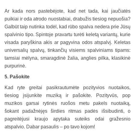
Ar kada nors pastebėjote, kad net tada, kai jaučiatės
puikiai ir oda atrodo nuostabiai, drabužis tiesiog nepuošia?
Galbūt taip nutinka todėl, kad rūbo spalva nedera prie Jūsų
spalvinio tipo. Spintoje pravartu turėti keletą variantų, kurie
visada paryškina akis ar pagyvina odos atspalvį. Keletas
universalių spalvų, tinkančių visiems spalviniams tipams:
tamsiai mėlyna, smaragdinė žalia, anglies pilka, klasikinė
purpurinė.
5.
Pašokite
Kad ryte greitai pasikrautumėte pozityvios nuotaikos,
tiesiog įsijunkite muziką ir pašokite. Pozityvūs, pop
muzikos garsai rytinės ruošos metu pakels nuotaiką,
šokant padažnėjęs širdies ritmas padės išsibudinti, o
pagreitėjusi kraujo apytaka suteiks odai gražesnio
atspalvio. Dabar pasaulis – po tavo kojom!