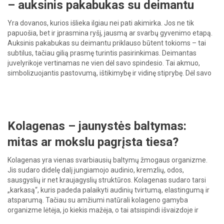
– auksinis pakabukas su deimantu
Yra dovanos, kurios išlieka ilgiau nei pati akimirka. Jos ne tik
papuošia, bet ir įprasmina ryšį, jausmą ar svarbų gyvenimo etapą.
Auksinis pakabukas su deimantu priklauso būtent tokioms – tai
subtilus, tačiau gilią prasmę turintis pasirinkimas. Deimantas
juvelyrikoje vertinamas ne vien dėl savo spindesio. Tai akmuo,
simbolizuojantis pastovumą, ištikimybę ir vidinę stiprybę. Dėl savo
ilgaamžiškumo […]
Kolagenas – jaunystės baltymas:
mitas ar mokslu pagrįsta tiesa?
Kolagenas yra vienas svarbiausių baltymų žmogaus organizme.
Jis sudaro didelę dalį jungiamojo audinio, kremzlių, odos,
sausgyslių ir net kraujagyslių struktūros. Kolagenas sudaro tarsi
„karkasą“, kuris padeda palaikyti audinių tvirtumą, elastingumą ir
atsparumą. Tačiau su amžiumi natūrali kolageno gamyba
organizme lėtėja, jo kiekis mažėja, o tai atsispindi išvaizdoje ir
savijautoje. Ar tikrai kolageno vartojimas gali padėti […]