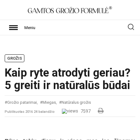
Meniu
GROŽIS
Kaip ryte atrodyti geriau?
5 greiti ir natūralūs būdai
#Grožio patarimai,
#Miegas,
#Natūralus grožis
7597
Publikuotas 2016 24 balandžio