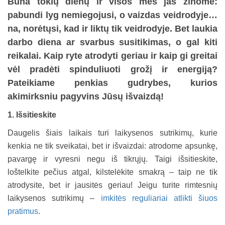
Būna tokių dienų ir visos mes jas žinome:
pabundi lyg nemiegojusi, o vaizdas veidrodyje…
na, norėtųsi, kad ir liktų tik veidrodyje. Bet laukia
darbo diena ar svarbus susitikimas, o gal kiti
reikalai. Kaip ryte atrodyti geriau ir kaip gi greitai
vėl pradėti spinduliuoti grožį ir energiją?
Pateikiame penkias gudrybes, kurios
akimirksniu pagyvins Jūsų išvaizdą!
1.
Išsitieskite
Daugelis šiais laikais turi laikysenos sutrikimų, kurie
kenkia ne tik sveikatai, bet ir išvaizdai: atrodome apsunkę,
pavargę ir vyresni negu iš tikrųjų. Taigi išsitieskite,
loštelkite pečius atgal, kilstelėkite smakrą – taip ne tik
atrodysite, bet ir jausitės geriau! Jeigu turite rimtesnių
laikysenos sutrikimų –
imkitės reguliariai atlikti šiuos
pratimus
.