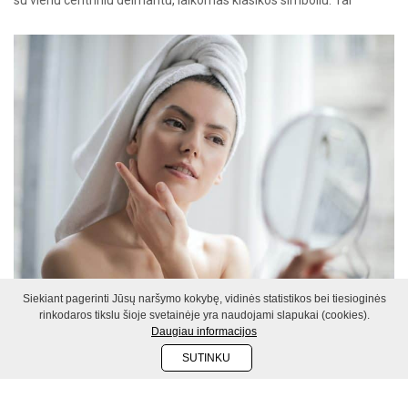
paprastas, bet įspūdingas […]
Siekiant pagerinti Jūsų naršymo kokybę, vidinės statistikos bei tiesioginės
GROŽIS
rinkodaros tikslu šioje svetainėje yra naudojami slapukai (cookies).
Daugiau informacijos
Šiuolaikinė grožio industrija ir jos
SUTINKU
DALINTIS
įtaka kasdieniam gyvenimui