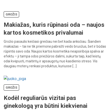
GROŽIS
Makiažas, kuris rūpinasi oda – naujos
kartos kosmetikos privalumai
Grožio pasaulis keičiasi greičiau nei bet kada anksčiau. Šiandien
makiažas – tai ne tik priemonė pabrėžti veido bruožus, bet ir būdas
rūpintis savo oda. Naujos kartos kosmetika neapsiriboja spalva ar
efektu – ji tampa odos priežiūros dalimi, sukurta taip, kad leistų
odai kvėpuoti, maitintų ir apsaugotų nuo kasdienio streso. Vis
daugiau moterų renkasi produktus, kuriuose […]
GROŽIS
Kodėl reguliarūs vizitai pas
ginekologą yra būtini kiekvienai