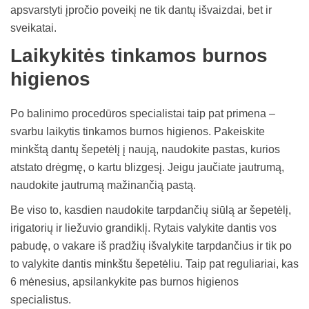
apsvarstyti įpročio poveikį ne tik dantų išvaizdai, bet ir
sveikatai.
Laikykitės tinkamos burnos
higienos
Po balinimo procedūros specialistai taip pat primena –
svarbu laikytis tinkamos burnos higienos. Pakeiskite
minkštą dantų šepetėlį į naują, naudokite pastas, kurios
atstato drėgmę, o kartu blizgesį. Jeigu jaučiate jautrumą,
naudokite jautrumą mažinančią pastą.
Be viso to, kasdien naudokite tarpdančių siūlą ar šepetėlį,
irigatorių ir liežuvio grandiklį. Rytais valykite dantis vos
pabudę, o vakare iš pradžių išvalykite tarpdančius ir tik po
to valykite dantis minkštu šepetėliu. Taip pat reguliariai, kas
6 mėnesius, apsilankykite pas burnos higienos
specialistus.