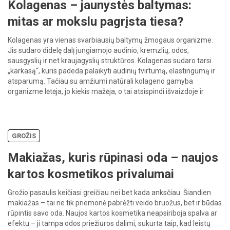
Kolagenas – jaunystės baltymas:
mitas ar mokslu pagrįsta tiesa?
Kolagenas yra vienas svarbiausių baltymų žmogaus organizme.
Jis sudaro didelę dalį jungiamojo audinio, kremzlių, odos,
sausgyslių ir net kraujagyslių struktūros. Kolagenas sudaro tarsi
„karkasą“, kuris padeda palaikyti audinių tvirtumą, elastingumą ir
atsparumą. Tačiau su amžiumi natūrali kolageno gamyba
organizme lėtėja, jo kiekis mažėja, o tai atsispindi išvaizdoje ir
savijautoje. Ar tikrai kolageno vartojimas gali padėti […]
GROŽIS
Makiažas, kuris rūpinasi oda – naujos
kartos kosmetikos privalumai
Grožio pasaulis keičiasi greičiau nei bet kada anksčiau. Šiandien
makiažas – tai ne tik priemonė pabrėžti veido bruožus, bet ir būdas
rūpintis savo oda. Naujos kartos kosmetika neapsiriboja spalva ar
efektu – ji tampa odos priežiūros dalimi, sukurta taip, kad leistų