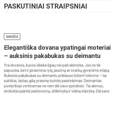
PASKUTINIAI STRAIPSNIAI
GROŽIS
Elegantiška dovana ypatingai moteriai
– auksinis pakabukas su deimantu
Yra dovanos, kurios išlieka ilgiau nei pati akimirka. Jos ne tik
papuošia, bet ir įprasmina ryšį, jausmą ar svarbų gyvenimo etapą.
Auksinis pakabukas su deimantu priklauso būtent tokioms – tai
subtilus, tačiau gilią prasmę turintis pasirinkimas. Deimantas
juvelyrikoje vertinamas ne vien dėl savo spindesio. Tai akmuo,
simbolizuojantis pastovumą, ištikimybę ir vidinę stiprybę. Dėl savo
ilgaamžiškumo […]