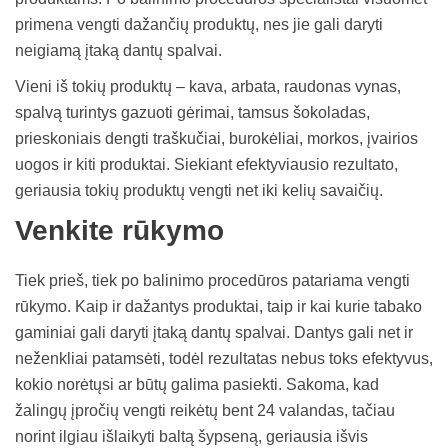
primena vengti dažančių produktų, nes jie gali daryti
neigiamą įtaką dantų spalvai.
Vieni iš tokių produktų – kava, arbata, raudonas vynas,
spalvą turintys gazuoti gėrimai, tamsus šokoladas,
prieskoniais dengti traškučiai, burokėliai, morkos, įvairios
uogos ir kiti produktai. Siekiant efektyviausio rezultato,
geriausia tokių produktų vengti net iki kelių savaičių.
Venkite rūkymo
Tiek prieš, tiek po balinimo procedūros patariama vengti
rūkymo. Kaip ir dažantys produktai, taip ir kai kurie tabako
gaminiai gali daryti įtaką dantų spalvai. Dantys gali net ir
neženkliai patamsėti, todėl rezultatas nebus toks efektyvus,
kokio norėtųsi ar būtų galima pasiekti. Sakoma, kad
žalingų įpročių vengti reikėtų bent 24 valandas, tačiau
norint ilgiau išlaikyti baltą šypseną, geriausia išvis