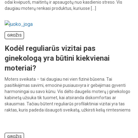
odai kvėpuoti, maitintų ir apsaugotų nuo kasdienio streso. Vis
daugiau moterų renkasi produktus, kuriuose […]
GROŽIS
Kodėl reguliarūs vizitai pas
ginekologą yra būtini kiekvienai
moteriai?
Moters sveikata – tai daugiau nei vien fizinė būsena. Tai
pasitikėjimas savimi, emocinė pusiausvyra ir gebėjimas gyventi
harmoningai su savo kūnu. Vis dėlto daugelis moterų į ginekologo
kabinetą užsuka tik tuomet, kai atsiranda diskomfortas ar
skausmas. Tačiau būtent reguliarūs profilaktiniai vizitai yra tas
raktas, kuris padeda išsaugoti sveikatą, užkirsti kelią rimtesniems
sutrikimams dar prieš jiems […]
GROŽIS