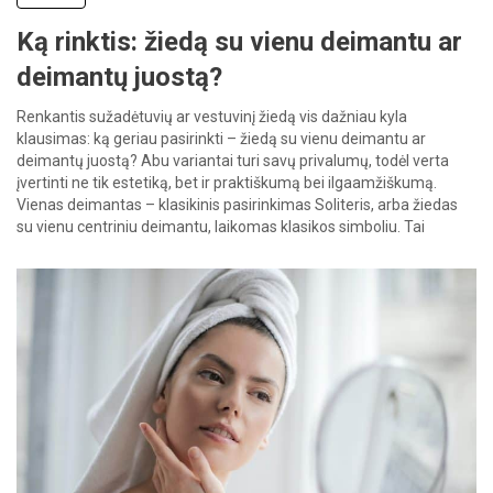
Ką rinktis: žiedą su vienu deimantu ar
deimantų juostą?
Renkantis sužadėtuvių ar vestuvinį žiedą vis dažniau kyla
klausimas: ką geriau pasirinkti – žiedą su vienu deimantu ar
deimantų juostą? Abu variantai turi savų privalumų, todėl verta
įvertinti ne tik estetiką, bet ir praktiškumą bei ilgaamžiškumą.
Vienas deimantas – klasikinis pasirinkimas Soliteris, arba žiedas
su vienu centriniu deimantu, laikomas klasikos simboliu. Tai
paprastas, bet įspūdingas […]