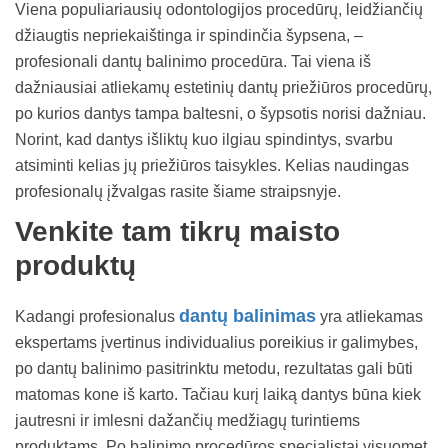
Viena populiariausių odontologijos procedūrų, leidžiančių
džiaugtis nepriekaištinga ir spindinčia šypsena, –
profesionali dantų balinimo procedūra. Tai viena iš
dažniausiai atliekamų estetinių dantų priežiūros procedūrų,
po kurios dantys tampa baltesni, o šypsotis norisi dažniau.
Norint, kad dantys išliktų kuo ilgiau spindintys, svarbu
atsiminti kelias jų priežiūros taisykles. Kelias naudingas
profesionalų įžvalgas rasite šiame straipsnyje.
Venkite tam tikrų maisto
produktų
dantų balinimas
Kadangi profesionalus
yra atliekamas
ekspertams įvertinus individualius poreikius ir galimybes,
po dantų balinimo pasitrinktu metodu, rezultatas gali būti
matomas kone iš karto. Tačiau kurį laiką dantys būna kiek
jautresni ir imlesni dažančių medžiagų turintiems
produktams. Po balinimo procedūros specialistai visuomet