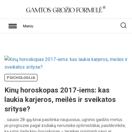
Meniu
PSICHOLOGIJA
Kinų horoskopas 2017-iems: kas
laukia karjeros, meilės ir sveikatos
srityse?
…sausio
28-ąją
kinai
pasitinka
naujuosius,
ugninio
gaidžio
metus.
jei
prognozės
pagal
zodiaką
nenuteikė
optimistiškai,
pasitikrinkite,
ką
jums
žada
kinų
horoskopas
–
tereikės
prisiminti
savo
ar