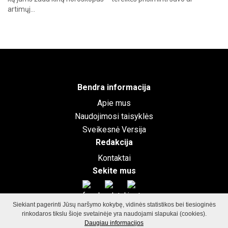
artimųj…
Bendra informacija
Apie mus
Naudojimosi taisyklės
Sveikesnė Versija
Redakcija
Kontaktai
Sekite mus
Siekiant pagerinti Jūsų naršymo kokybę, vidinės statistikos bei tiesioginės
rinkodaros tikslu šioje svetainėje yra naudojami slapukai (cookies).
©2026
GamtosGrozioFormule.lt
Visos teisės saugomos.
Svetainių
Daugiau informacijos