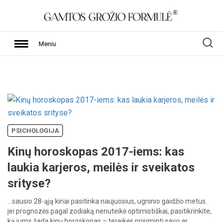
Meniu
PSICHOLOGIJA
Kinų horoskopas 2017-iems: kas
laukia karjeros, meilės ir sveikatos
srityse?
…sausio
28-ąją
kinai
pasitinka
naujuosius,
ugninio
gaidžio
metus.
jei
prognozės
pagal
zodiaką
nenuteikė
optimistiškai,
pasitikrinkite,
ką
jums
žada
kinų
horoskopas
–
tereikės
prisiminti
savo
ar