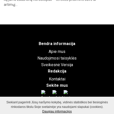
artimųj…
Bendra informacija
Apie mus
Naudojimosi taisyklės
Sveikesnė Versija
Redakcija
Kontaktai
Sekite mus
Siekiant pagerinti Jūsų naršymo kokybę, vidinės statistikos bei tiesioginės
rinkodaros tikslu šioje svetainėje yra naudojami slapukai (cookies).
©2026
GamtosGrozioFormule.lt
Visos teisės saugomos.
Svetainių
Daugiau informacijos